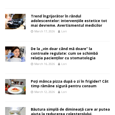
Trend îngrijorător în rândul
adolescentelor: intervențiile estetice tot
mai devreme. Avertismentul medicilor
March 17, 2026
Lori
De la „vin doar când mă doare” la
controale regulate: cum se schimbă
relația pacienților cu stomatologia
March 16, 2026
Lori
Poți mânca pizza după o zi în frigider? Cât
timp rămâne sigură pentru consum
March 12, 2026
Lori
Băutura simplă de dimineață care ar putea
ajuta la reducerea colesterolului.