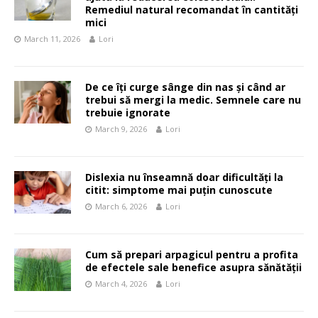
Remediul natural recomandat în cantități
mici
March 11, 2026
Lori
De ce îți curge sânge din nas și când ar
trebui să mergi la medic. Semnele care nu
trebuie ignorate
March 9, 2026
Lori
Dislexia nu înseamnă doar dificultăți la
citit: simptome mai puțin cunoscute
March 6, 2026
Lori
Cum să prepari arpagicul pentru a profita
de efectele sale benefice asupra sănătății
March 4, 2026
Lori