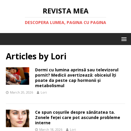
REVISTA MEA
DESCOPERA LUMEA, PAGINA CU PAGINA
Articles by
Lori
Dormi cu lumina aprinsă sau televizorul
pornit? Medicii avertizează: obiceiul îți
poate da peste cap hormonii și
metabolismul
March 20, 2026
Lori
Ce spun coșurile despre sănătatea ta.
Zonele feței care pot ascunde probleme
interne
March 18, 2026
Lori