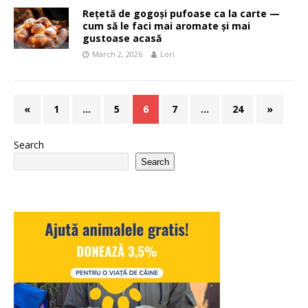
Rețetă de gogoși pufoase ca la carte —
cum să le faci mai aromate și mai
gustoase acasă
March 2, 2026
Lori
«
1
…
5
6
7
…
24
»
Search
Search