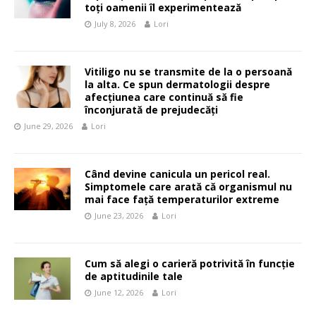
toți oamenii îl experimentează
July 8, 2026
Lori
Vitiligo nu se transmite de la o persoană
la alta. Ce spun dermatologii despre
afecțiunea care continuă să fie
înconjurată de prejudecăți
June 29, 2026
Lori
Când devine canicula un pericol real.
Simptomele care arată că organismul nu
mai face față temperaturilor extreme
June 23, 2026
Lori
Cum să alegi o carieră potrivită în funcție
de aptitudinile tale
June 12, 2026
Lori