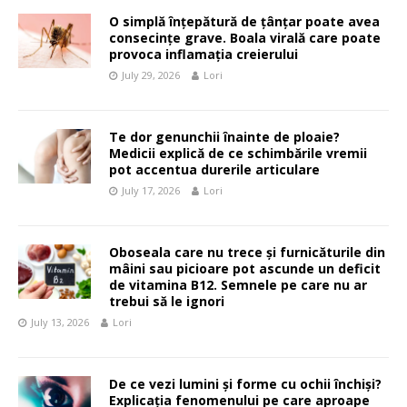
O simplă înțepătură de țânțar poate avea
consecințe grave. Boala virală care poate
provoca inflamația creierului
July 29, 2026
Lori
Te dor genunchii înainte de ploaie?
Medicii explică de ce schimbările vremii
pot accentua durerile articulare
July 17, 2026
Lori
Oboseala care nu trece și furnicăturile din
mâini sau picioare pot ascunde un deficit
de vitamina B12. Semnele pe care nu ar
trebui să le ignori
July 13, 2026
Lori
De ce vezi lumini și forme cu ochii închiși?
Explicația fenomenului pe care aproape