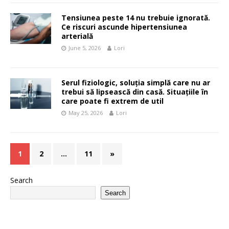
Tensiunea peste 14 nu trebuie ignorată.
Ce riscuri ascunde hipertensiunea
arterială
June 5, 2026
Lori
Serul fiziologic, soluția simplă care nu ar
trebui să lipsească din casă. Situațiile în
care poate fi extrem de util
May 25, 2026
Lori
1
2
…
11
»
Search
Search