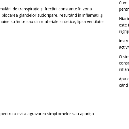
Cum f
ulării de transpirație și frecării constante în zona
pentr
locarea glandelor sudoripare, rezultând în inflamații și
Niaci
ine strâmte sau din materiale sintetice, lipsa ventilației
este 
.
îngrij
Instr
activ
O sim
conse
infla
Apa c
când 
ă pentru a evita agravarea simptomelor sau apariția