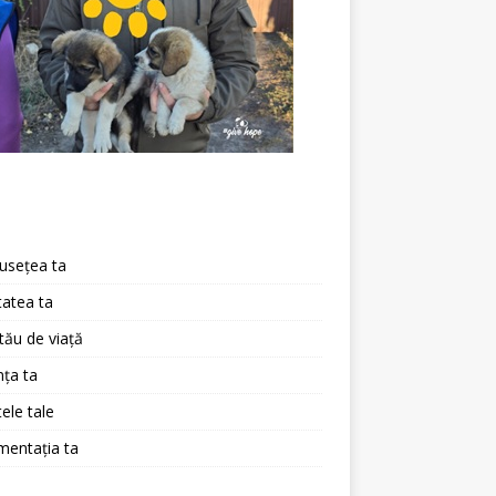
a
usețea ta
atea ta
 tău de viață
ța ta
ele tale
mentația ta