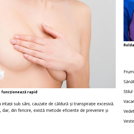
Rold
Frum
Sănăt
Stilul
ii funcționează rapid
Vacan
iritații sub sâni, cauzate de căldură și transpirație excesivă.
dar, din fericire, există metode eficiente de prevenire și
Vedet
Vesti