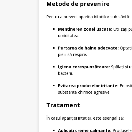
Metode de prevenire
Pentru a preveni apariția iritațiilor sub sâni 
Menținerea zonei uscate:
Utilizați
umiditatea.
Purtarea de haine adecvate:
Optați
pielii să respire.
Igiena corespunzătoare:
Spălați și 
bacterii.
Evitarea produselor iritante:
Folosi
substanțe chimice agresive.
Tratament
În cazul apariției iritației, este esențial să:
Aplicați creme calmante:
Produsele 