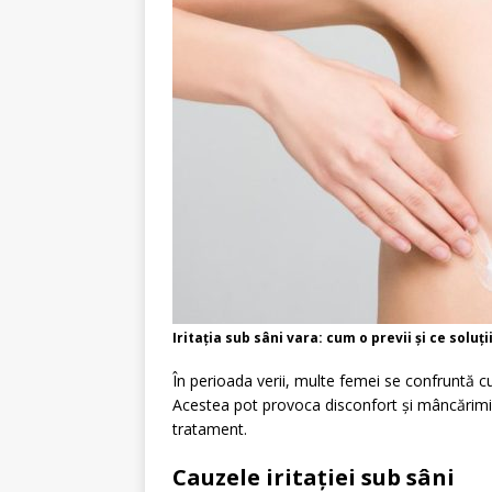
Iritația sub sâni vara: cum o previi și ce soluț
În perioada verii, multe femei se confruntă cu 
Acestea pot provoca disconfort și mâncărimi, 
tratament.
Cauzele iritației sub sâni