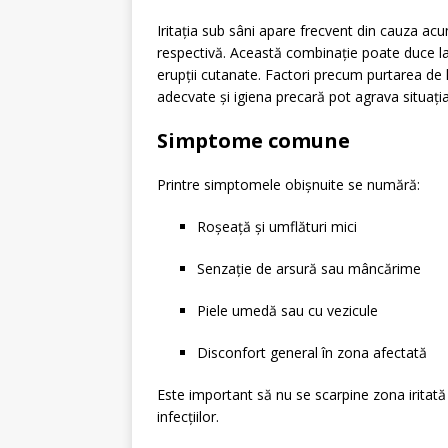
Iritația sub sâni apare frecvent din cauza acum
respectivă.
Această combinație poate duce la b
erupții cutanate.
Factori precum purtarea de ha
adecvate și igiena precară pot agrava situația
Simptome comune
Printre simptomele obișnuite se numără:
Roșeață și umflături mici
Senzație de arsură sau mâncărime
Piele umedă sau cu vezicule
Disconfort general în zona afectată
Este important să nu se scarpine zona iritat
infecțiilor.