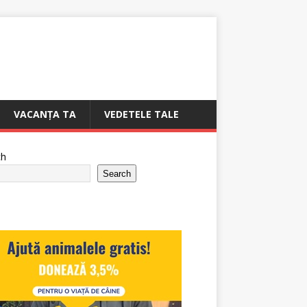
VACANȚA TA
VEDETELE TALE
ch
Search