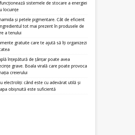
uncționează sistemele de stocare a energiei
u locuințe
namida și petele pigmentare. Cât de eficient
ingredientul tot mai prezent în produsele de
ire a tenului
umente gratuite care te ajută să îți organizezi
itatea
plă înțepătură de țânțar poate avea
cințe grave. Boala virală care poate provoca
mația creierului
u electroliți: când este cu adevărat utilă și
apa obișnuită este suficientă