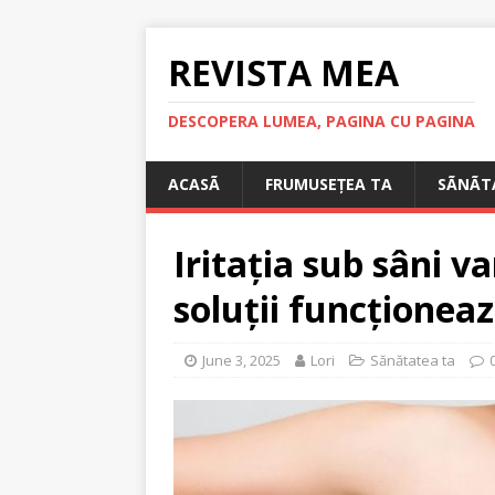
REVISTA MEA
DESCOPERA LUMEA, PAGINA CU PAGINA
ACASÃ
FRUMUSEȚEA TA
SÃNÃT
Iritația sub sâni va
soluții funcționeaz
June 3, 2025
Lori
Sănătatea ta