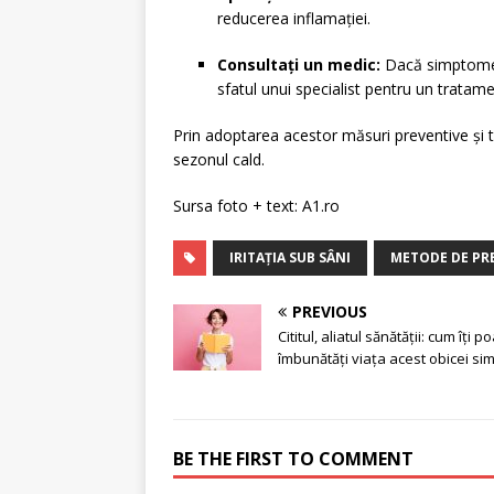
reducerea inflamației.
Consultați un medic:
Dacă simptomel
sfatul unui specialist pentru un tratam
Prin adoptarea acestor măsuri preventive și t
sezonul cald.
Sursa foto + text: A1.ro
IRITAȚIA SUB SÂNI
METODE DE PREV
PREVIOUS
Cititul, aliatul sănătății: cum îți p
îmbunătăți viața acest obicei si
BE THE FIRST TO COMMENT