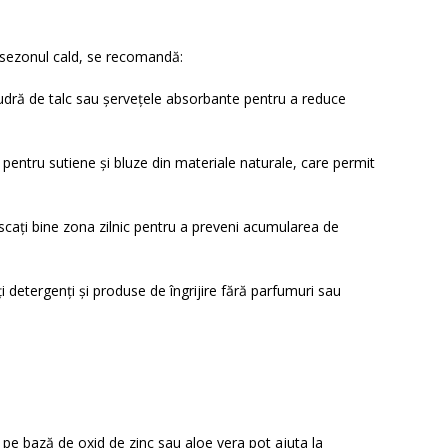
în sezonul cald, se recomandă:
 pudră de talc sau șervețele absorbante pentru a reduce
 pentru sutiene și bluze din materiale naturale, care permit
uscați bine zona zilnic pentru a preveni acumularea de
ți detergenți și produse de îngrijire fără parfumuri sau
pe bază de oxid de zinc sau aloe vera pot ajuta la