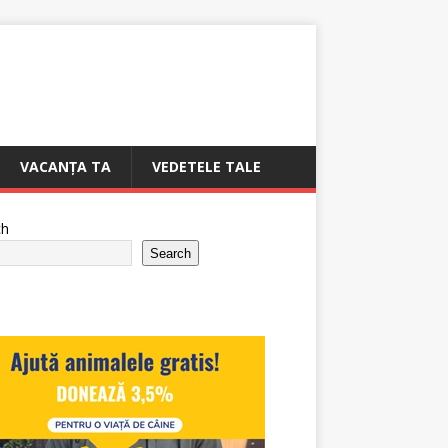
VACANȚA TA
VEDETELE TALE
ch
Search