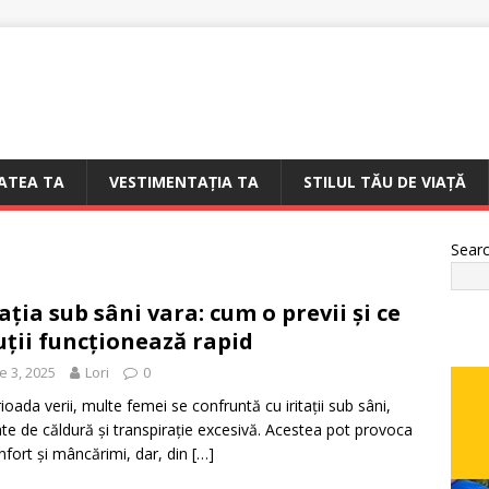
ATEA TA
VESTIMENTAȚIA TA
STILUL TĂU DE VIAȚĂ
Sear
tația sub sâni vara: cum o previi și ce
uții funcționează rapid
e 3, 2025
Lori
0
rioada verii, multe femei se confruntă cu iritații sub sâni,
te de căldură și transpirație excesivă. Acestea pot provoca
nfort și mâncărimi, dar, din
[…]