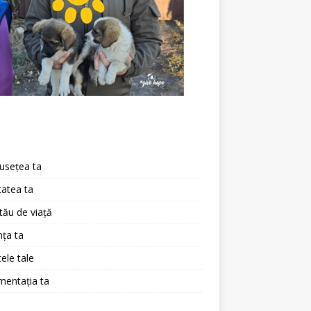
a
usețea ta
atea ta
 tău de viață
ța ta
ele tale
mentația ta