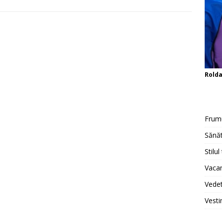
Rold
Frum
Sănăt
Stilul
Vacan
Vedet
Vesti