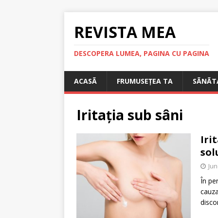
REVISTA MEA
DESCOPERA LUMEA, PAGINA CU PAGINA
ACASÃ
FRUMUSEȚEA TA
SÃNÃT
Iritația sub sâni
Iri
sol
Jun
În pe
cauza
disco