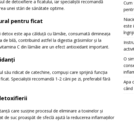
ul de detoxifiere a ficatului, iar specialiștii recomandă
Cum f
erea unei stări de sănătate optime.
pentr
Niaci
ural pentru ficat
este 
îngrij
uri detox este apa călduță cu lămâie, consumată dimineața
e bilă, contribuind astfel la digestia grăsimilor și la
Instr
vitamina C din lămâie are un efect antioxidant important.
activ
O sim
idanți
conse
infla
l său ridicat de catechine, compuși care sprijină funcția
cat. Specialiștii recomandă 1-2 căni pe zi, preferabil fără
Apa c
când 
detoxifierii
tanță care susține procesul de eliminare a toxinelor și
t de suc proaspăt de sfeclă ajută la reducerea inflamațiilor