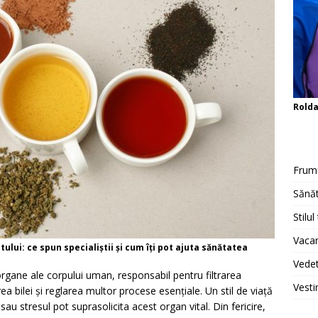
Rold
Frum
Sănăt
Stilul
Vacan
lui: ce spun specialiștii și cum îți pot ajuta sănătatea
Vedet
organe ale corpului uman, responsabil pentru filtrarea
Vesti
a bilei și reglarea multor procese esențiale. Un stil de viață
sau stresul pot suprasolicita acest organ vital. Din fericire,