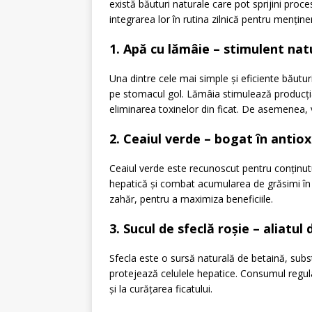
există băuturi naturale care pot sprijini proces
integrarea lor în rutina zilnică pentru mențin
1. Apă cu lămâie – stimulent nat
Una dintre cele mai simple și eficiente băut
pe stomacul gol. Lămâia stimulează producția d
eliminarea toxinelor din ficat. De asemenea, 
2. Ceaiul verde – bogat în antiox
Ceaiul verde este recunoscut pentru conținutu
hepatică și combat acumularea de grăsimi în fi
zahăr, pentru a maximiza beneficiile.
3. Sucul de sfeclă roșie – aliatul 
Sfecla este o sursă naturală de betaină, subs
protejează celulele hepatice. Consumul regula
și la curățarea ficatului.