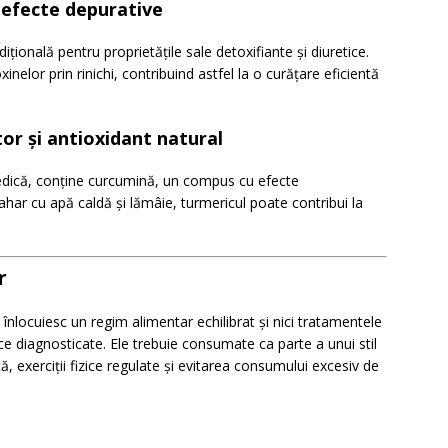
u efecte depurative
ițională pentru proprietățile sale detoxifiante și diuretice.
xinelor prin rinichi, contribuind astfel la o curățare eficientă
tor și antioxidant natural
vedică, conține curcumină, un compus cu efecte
ahar cu apă caldă și lămâie, turmericul poate contribui la
r
 înlocuiesc un regim alimentar echilibrat și nici tratamentele
e diagnosticate. Ele trebuie consumate ca parte a unui stil
ă, exerciții fizice regulate și evitarea consumului excesiv de