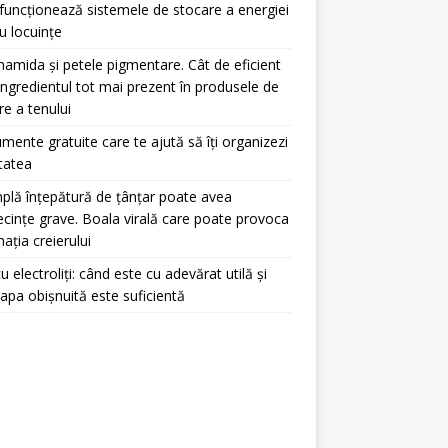
uncționează sistemele de stocare a energiei
u locuințe
namida și petele pigmentare. Cât de eficient
ingredientul tot mai prezent în produsele de
ire a tenului
umente gratuite care te ajută să îți organizezi
itatea
plă înțepătură de țânțar poate avea
cințe grave. Boala virală care poate provoca
mația creierului
u electroliți: când este cu adevărat utilă și
apa obișnuită este suficientă