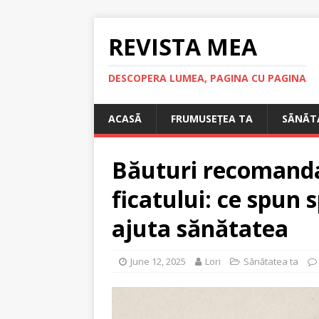
REVISTA MEA
DESCOPERA LUMEA, PAGINA CU PAGINA
ACASÃ
FRUMUSEȚEA TA
SÃNÃT
Băuturi recomanda
ficatului: ce spun s
ajuta sănătatea
June 12, 2025
Lori
Sănătatea ta