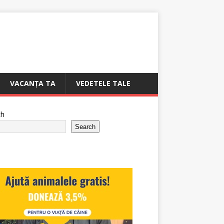
VACANȚA TA
VEDETELE TALE
ch
Search