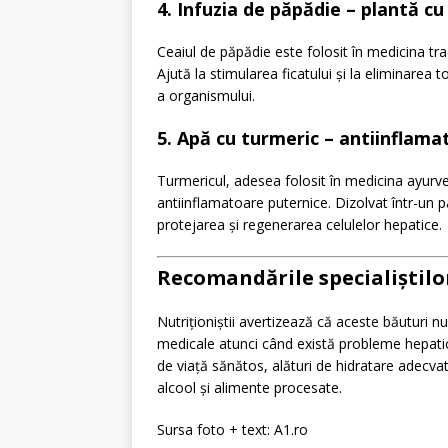
4. Infuzia de păpădie – plantă c
Ceaiul de păpădie este folosit în medicina trad
Ajută la stimularea ficatului și la eliminarea to
a organismului.
5. Apă cu turmeric – antiinflama
Turmericul, adesea folosit în medicina ayur
antiinflamatoare puternice. Dizolvat într-un p
protejarea și regenerarea celulelor hepatice.
Recomandările specialiștilo
Nutriționiștii avertizează că aceste băuturi nu
medicale atunci când există probleme hepatic
de viață sănătos, alături de hidratare adecvat
alcool și alimente procesate.
Sursa foto + text: A1.ro