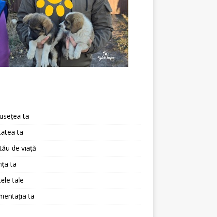
a
usețea ta
atea ta
 tău de viață
ța ta
ele tale
mentația ta