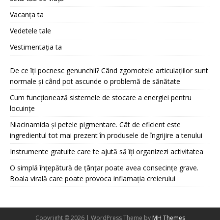
Vacanța ta
Vedetele tale
Vestimentația ta
De ce îți pocnesc genunchii? Când zgomotele articulațiilor sunt
normale și când pot ascunde o problemă de sănătate
Cum funcționează sistemele de stocare a energiei pentru
locuințe
Niacinamida și petele pigmentare. Cât de eficient este
ingredientul tot mai prezent în produsele de îngrijire a tenului
Instrumente gratuite care te ajută să îți organizezi activitatea
O simplă înțepătură de țânțar poate avea consecințe grave.
Boala virală care poate provoca inflamația creierului
Copyright © 2026 | WordPress Theme by
MH Themes