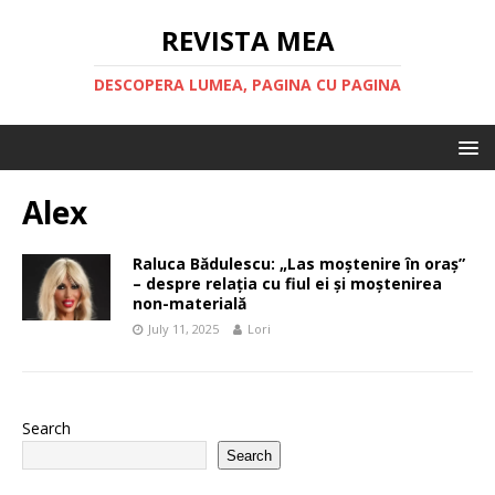
REVISTA MEA
DESCOPERA LUMEA, PAGINA CU PAGINA
Alex
Raluca Bădulescu: „Las moștenire în oraș”
– despre relația cu fiul ei și moștenirea
non-materială
July 11, 2025
Lori
Search
Search