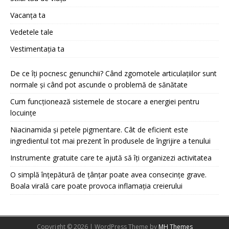
Vacanța ta
Vedetele tale
Vestimentația ta
De ce îți pocnesc genunchii? Când zgomotele articulațiilor sunt
normale și când pot ascunde o problemă de sănătate
Cum funcționează sistemele de stocare a energiei pentru
locuințe
Niacinamida și petele pigmentare. Cât de eficient este
ingredientul tot mai prezent în produsele de îngrijire a tenului
Instrumente gratuite care te ajută să îți organizezi activitatea
O simplă înțepătură de țânțar poate avea consecințe grave.
Boala virală care poate provoca inflamația creierului
Copyright © 2026 | WordPress Theme by
MH Themes