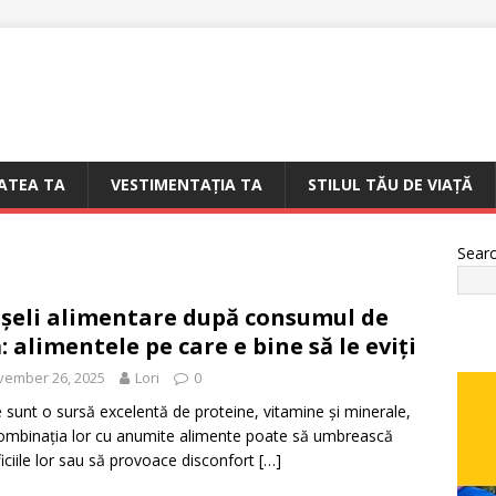
ATEA TA
VESTIMENTAȚIA TA
STILUL TĂU DE VIAȚĂ
Sear
șeli alimentare după consumul de
: alimentele pe care e bine să le eviți
vember 26, 2025
Lori
0
 sunt o sursă excelentă de proteine, vitamine și minerale,
ombinația lor cu anumite alimente poate să umbrească
iciile lor sau să provoace disconfort
[…]