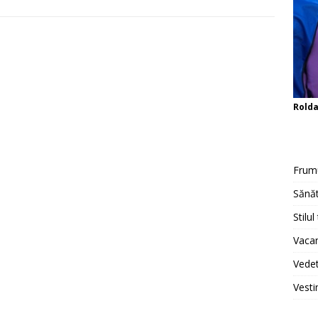
Rold
Frum
Sănăt
Stilul
Vacan
Vedet
Vesti