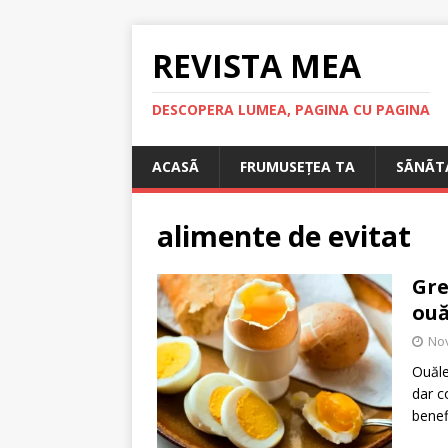
REVISTA MEA
DESCOPERA LUMEA, PAGINA CU PAGINA
ACASÃ
FRUMUSEȚEA TA
SÃNÃT
alimente de evitat
Gre
ouă
No
Ouăle
dar c
benef