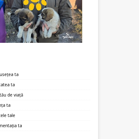
a
usețea ta
atea ta
 tău de viață
ța ta
ele tale
mentația ta