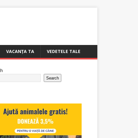
VACANȚA TA
VEDETELE TALE
ch
Search