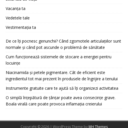
Vacanța ta
Vedetele tale
Vestimentația ta
De ce îți pocnesc genunchii? Când zgomotele articulațiilor sunt
normale și când pot ascunde o problemă de sănătate
Cum funcționează sistemele de stocare a energiei pentru
locuințe
Niacinamida și petele pigmentare. Cât de eficient este
ingredientul tot mai prezent în produsele de îngrijire a tenului
Instrumente gratuite care te ajută să îți organizezi activitatea
O simplă înțepătură de țânțar poate avea consecințe grave.
Boala virală care poate provoca inflamația creierului
Copyright © 2026 | WordPress Theme by
MH Themes