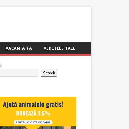
VACANȚA TA
VEDETELE TALE
ch
Search