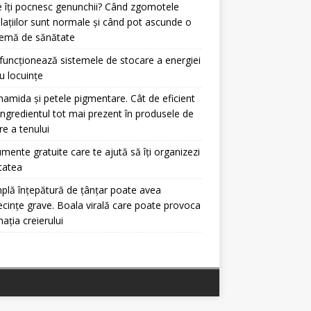
 îți pocnesc genunchii? Când zgomotele
ulațiilor sunt normale și când pot ascunde o
lemă de sănătate
uncționează sistemele de stocare a energiei
u locuințe
namida și petele pigmentare. Cât de eficient
ingredientul tot mai prezent în produsele de
ire a tenului
umente gratuite care te ajută să îți organizezi
itatea
plă înțepătură de țânțar poate avea
cințe grave. Boala virală care poate provoca
mația creierului