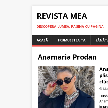
REVISTA MEA
DESCOPERA LUMEA, PAGINA CU PAGINA
ACASÃ
FRUMUSEȚEA TA
SÃNÃT
Anamaria Prodan
Ana
păs
clă
May
După 
Anama
impre