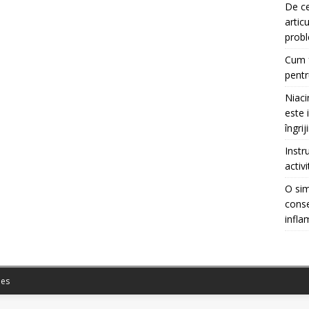
De ce
artic
prob
Cum f
pentr
Niaci
este 
îngrij
Instr
activ
O sim
conse
infla
es