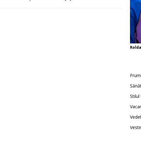
Rold
Frum
Sănăt
Stilul
Vacan
Vedet
Vesti