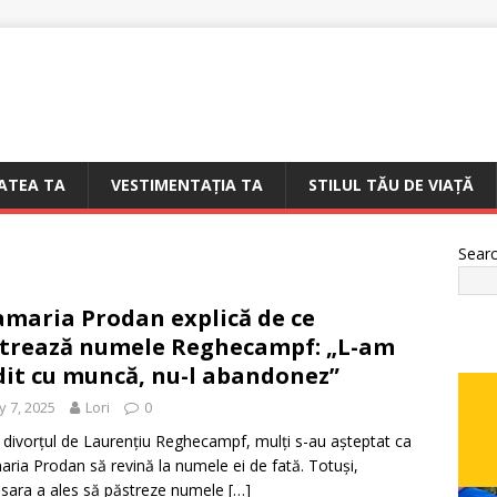
ATEA TA
VESTIMENTAȚIA TA
STILUL TĂU DE VIAȚĂ
Sear
maria Prodan explică de ce
trează numele Reghecampf: „L-am
dit cu muncă, nu-l abandonez”
 7, 2025
Lori
0
divorțul de Laurențiu Reghecampf, mulți s-au așteptat ca
ria Prodan să revină la numele ei de fată. Totuși,
sara a ales să păstreze numele
[…]