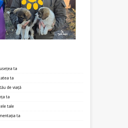
a
usețea ta
atea ta
 tău de viață
ța ta
ele tale
mentația ta