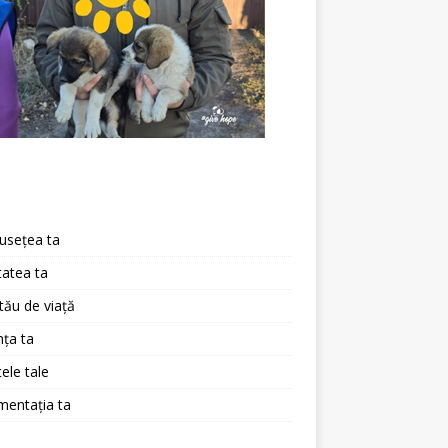
a
usețea ta
atea ta
 tău de viață
ța ta
ele tale
mentația ta