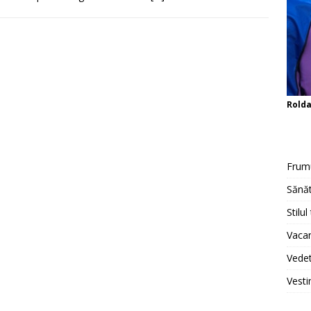
Rold
Frum
Sănăt
Stilul
Vacan
Vedet
Vesti