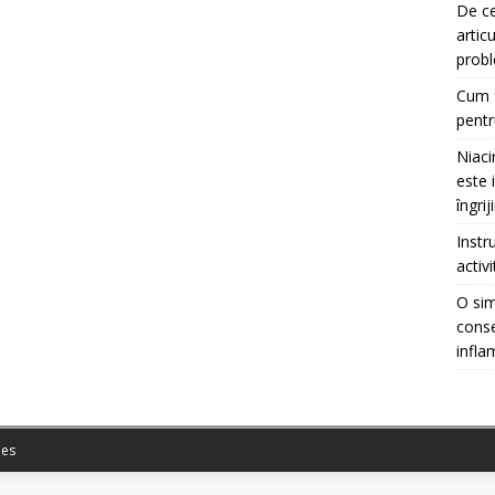
De ce
artic
prob
Cum f
pentr
Niaci
este 
îngrij
Instr
activ
O sim
conse
infla
es