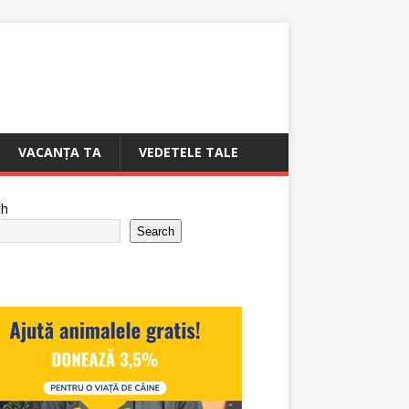
VACANȚA TA
VEDETELE TALE
ch
Search