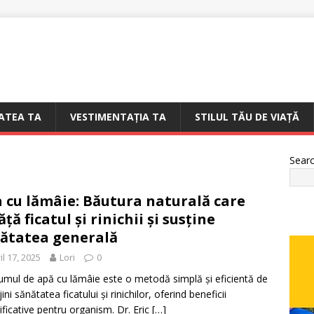
ATEA TA
VESTIMENTAȚIA TA
STILUL TĂU DE VIAȚĂ
Sear
 cu lămâie: Băutura naturală care
ăță ficatul și rinichii și susține
ătatea generală
il 17, 2025
Lori
0
mul de apă cu lămâie este o metodă simplă și eficientă de
jini sănătatea ficatului și rinichilor, oferind beneficii
ficative pentru organism. Dr. Eric
[…]