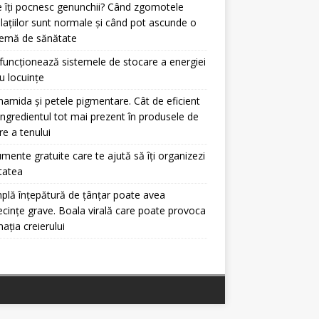
 îți pocnesc genunchii? Când zgomotele
ulațiilor sunt normale și când pot ascunde o
lemă de sănătate
uncționează sistemele de stocare a energiei
u locuințe
namida și petele pigmentare. Cât de eficient
ingredientul tot mai prezent în produsele de
ire a tenului
umente gratuite care te ajută să îți organizezi
itatea
plă înțepătură de țânțar poate avea
cințe grave. Boala virală care poate provoca
mația creierului