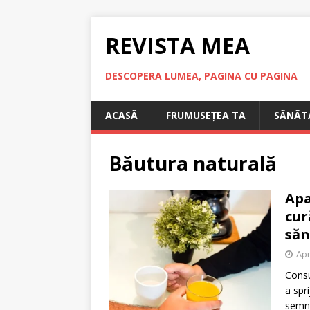
REVISTA MEA
DESCOPERA LUMEA, PAGINA CU PAGINA
ACASÃ
FRUMUSEȚEA TA
SÃNÃT
Băutura naturală
Apa
cur
săn
Apr
Consu
a spri
semni