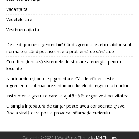
Vacanța ta
Vedetele tale
Vestimentația ta
De ce îți pocnesc genunchii? Când zgomotele articulațiilor sunt
normale și când pot ascunde o problemă de sănătate
Cum funcționează sistemele de stocare a energiei pentru
locuințe
Niacinamida și petele pigmentare. Cât de eficient este
ingredientul tot mai prezent în produsele de îngrijire a tenului
Instrumente gratuite care te ajută să îți organizezi activitatea
O simplă înțepătură de țânțar poate avea consecințe grave.
Boala virală care poate provoca inflamația creierului
Copyright © 2026 | WordPress Theme by
MH Themes