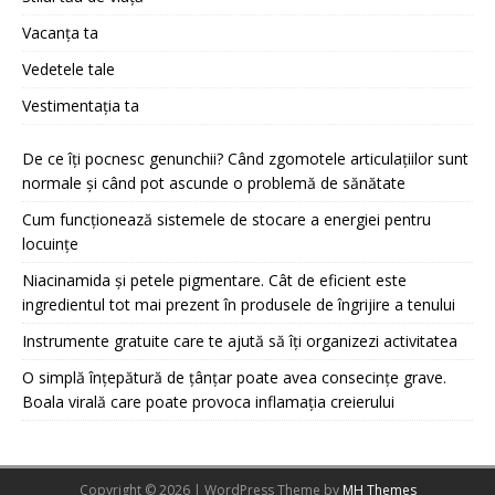
Vacanța ta
Vedetele tale
Vestimentația ta
De ce îți pocnesc genunchii? Când zgomotele articulațiilor sunt
normale și când pot ascunde o problemă de sănătate
Cum funcționează sistemele de stocare a energiei pentru
locuințe
Niacinamida și petele pigmentare. Cât de eficient este
ingredientul tot mai prezent în produsele de îngrijire a tenului
Instrumente gratuite care te ajută să îți organizezi activitatea
O simplă înțepătură de țânțar poate avea consecințe grave.
Boala virală care poate provoca inflamația creierului
Copyright © 2026 | WordPress Theme by
MH Themes