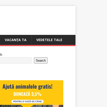
VACANȚA TA
VEDETELE TALE
ch
Search