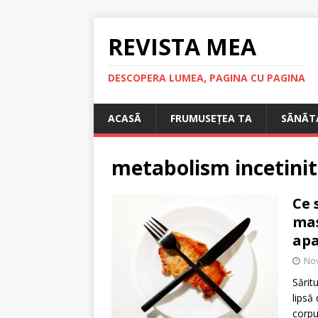
REVISTA MEA
DESCOPERA LUMEA, PAGINA CU PAGINA
ACASÃ
FRUMUSEȚEA TA
SÃNÃT
metabolism incetinit
Ce 
mas
apa
No
Sărit
lipsă
corpu