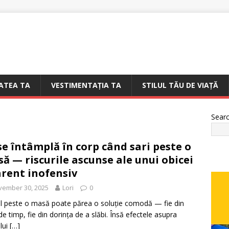
ATEA TA
VESTIMENTAȚIA TA
STILUL TĂU DE VIAȚĂ
Sear
se întâmplă în corp când sari peste o
ă — riscurile ascunse ale unui obicei
rent inofensiv
vember 30, 2025
Lori
0
ul peste o masă poate părea o soluție comodă — fie din
 de timp, fie din dorința de a slăbi. Însă efectele asupra
lui
[…]