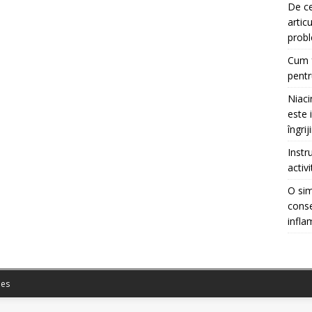
De ce
artic
prob
Cum f
pentr
Niaci
este 
îngrij
Instr
activ
O sim
conse
infla
es