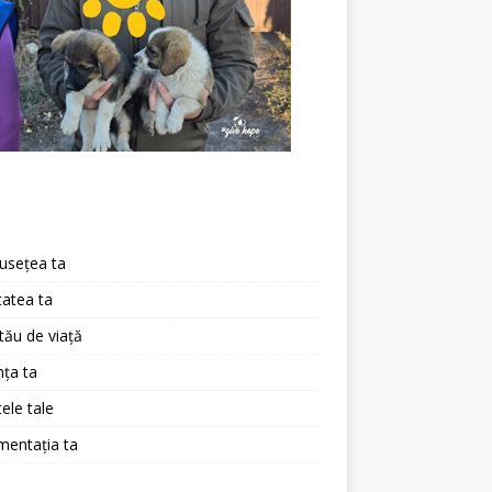
a
usețea ta
atea ta
 tău de viață
ța ta
ele tale
mentația ta