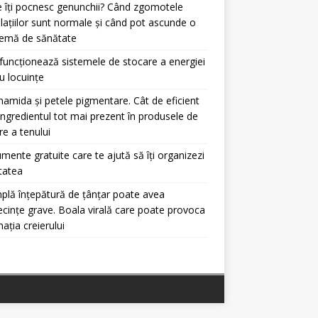
 îți pocnesc genunchii? Când zgomotele
ulațiilor sunt normale și când pot ascunde o
lemă de sănătate
uncționează sistemele de stocare a energiei
u locuințe
namida și petele pigmentare. Cât de eficient
ingredientul tot mai prezent în produsele de
ire a tenului
umente gratuite care te ajută să îți organizezi
itatea
plă înțepătură de țânțar poate avea
cințe grave. Boala virală care poate provoca
mația creierului