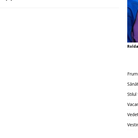
Rold
Frum
Sănăt
Stilul
Vacan
Vedet
Vesti