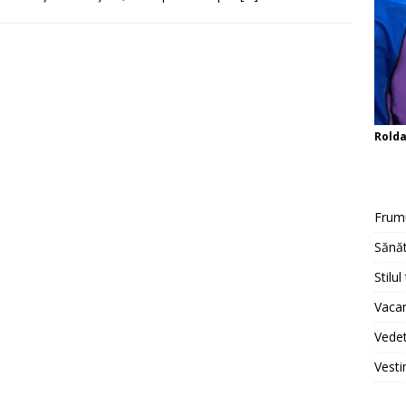
Rold
Frum
Sănăt
Stilul
Vacan
Vedet
Vesti