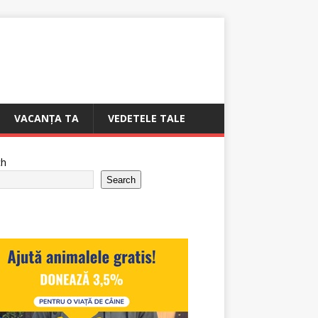
VACANȚA TA
VEDETELE TALE
ch
Search