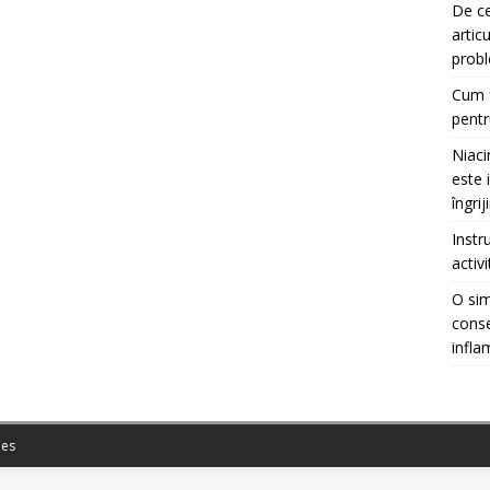
De ce
artic
prob
Cum f
pentr
Niaci
este 
îngrij
Instr
activ
O sim
conse
infla
es