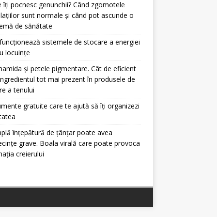
 îți pocnesc genunchii? Când zgomotele
ulațiilor sunt normale și când pot ascunde o
lemă de sănătate
uncționează sistemele de stocare a energiei
u locuințe
namida și petele pigmentare. Cât de eficient
ingredientul tot mai prezent în produsele de
ire a tenului
umente gratuite care te ajută să îți organizezi
itatea
plă înțepătură de țânțar poate avea
cințe grave. Boala virală care poate provoca
mația creierului