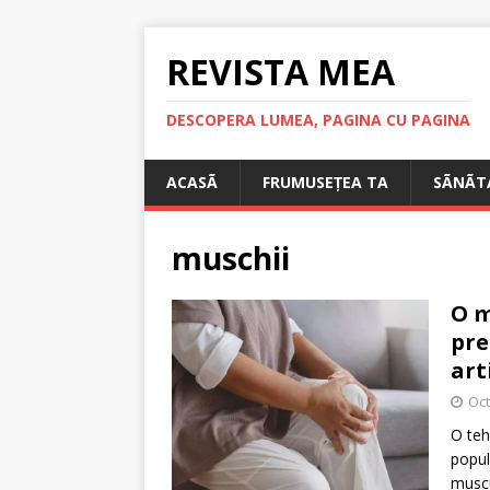
REVISTA MEA
DESCOPERA LUMEA, PAGINA CU PAGINA
ACASÃ
FRUMUSEȚEA TA
SÃNÃT
muschii
O m
pre
art
Oct
O teh
popul
muscul