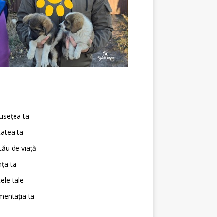
a
usețea ta
atea ta
 tău de viață
ța ta
ele tale
mentația ta