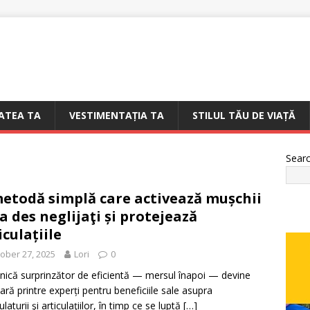
ATEA TA
VESTIMENTAȚIA TA
STILUL TĂU DE VIAȚĂ
Sear
etodă simplă care activează mușchii
a des neglijaţi și protejează
iculațiile
ober 27, 2025
Lori
0
nică surprinzător de eficientă — mersul înapoi — devine
ară printre experți pentru beneficiile sale asupra
aturii şi articulaţiilor, în timp ce se luptă
[…]