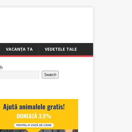
VACANȚA TA
VEDETELE TALE
ch
Search