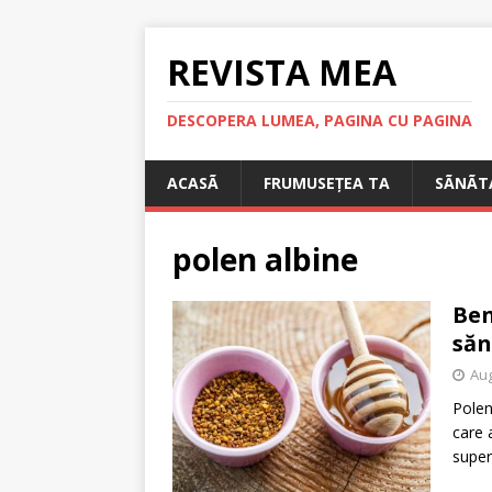
REVISTA MEA
DESCOPERA LUMEA, PAGINA CU PAGINA
ACASÃ
FRUMUSEȚEA TA
SÃNÃT
polen albine
Ben
săn
Aug
Polen
care 
super