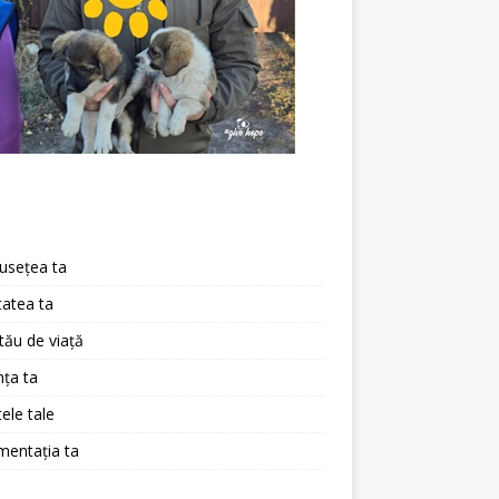
a
usețea ta
atea ta
 tău de viață
ța ta
ele tale
mentația ta