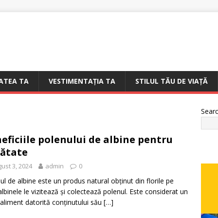
ATEA TA
VESTIMENTAȚIA TA
STILUL TĂU DE VIAȚĂ
Sear
eficiile polenului de albine pentru
ătate
ust 3, 2024
admin
0
ul de albine este un produs natural obținut din florile pe
albinele le vizitează și colectează polenul. Este considerat un
aliment datorită conținutului său
[…]