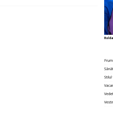
Rold
Frum
Sănăt
Stilul
Vacan
Vedet
Vesti