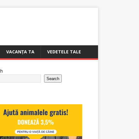
VACANȚA TA
VEDETELE TALE
ch
Search