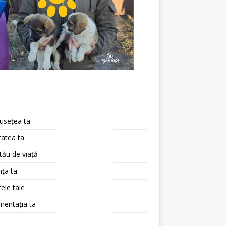
a
usețea ta
atea ta
 tău de viață
ța ta
ele tale
mentația ta