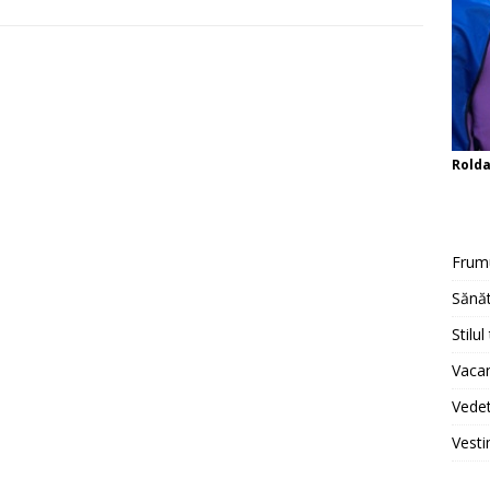
Rold
Frum
Sănăt
Stilul
Vacan
Vedet
Vesti