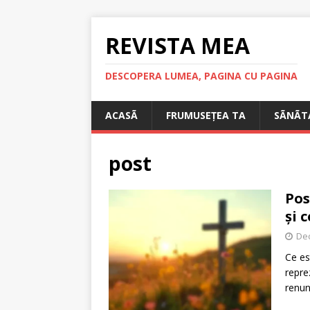
REVISTA MEA
DESCOPERA LUMEA, PAGINA CU PAGINA
ACASÃ
FRUMUSEȚEA TA
SÃNÃT
post
Pos
și 
De
Ce es
repre
renun