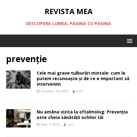
REVISTA MEA
DESCOPERA LUMEA, PAGINA CU PAGINA
prevenție
Cele mai grave tulburări mintale: cum le
putem recunoaște și de ce e important să
intervenim
October 14, 2025
Lori
Nu amâna vizita la oftalmolog: Prevenția
este cheia sănătății ochilor tăi
May 7, 2025
Lori