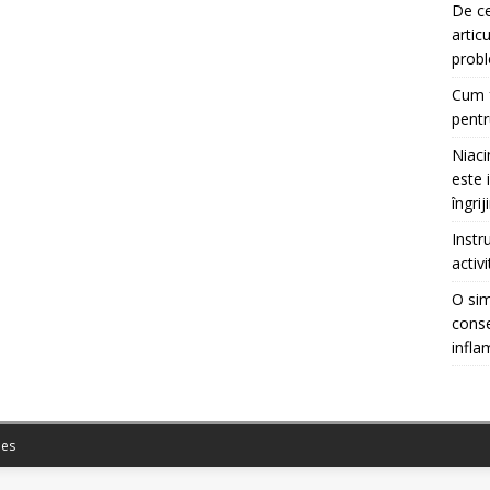
De ce
artic
prob
Cum f
pentr
Niaci
este 
îngrij
Instr
activ
O sim
conse
infla
es