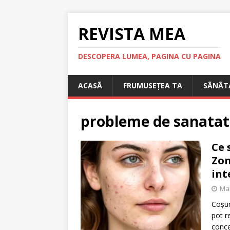
REVISTA MEA
DESCOPERA LUMEA, PAGINA CU PAGINA
ACASÃ
FRUMUSEȚEA TA
SÃNÃT
probleme de sanatat
Ce 
Zon
int
Mar
Coșur
pot r
conce