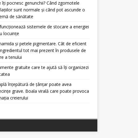
 îți pocnesc genunchii? Când zgomotele
ulațiilor sunt normale și când pot ascunde o
lemă de sănătate
uncționează sistemele de stocare a energiei
u locuințe
namida și petele pigmentare. Cât de eficient
ingredientul tot mai prezent în produsele de
ire a tenului
umente gratuite care te ajută să îți organizezi
itatea
plă înțepătură de țânțar poate avea
cințe grave. Boala virală care poate provoca
mația creierului