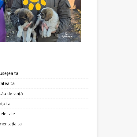
a
usețea ta
atea ta
 tău de viață
ța ta
ele tale
mentația ta