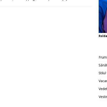
Rold
Frum
Sănăt
Stilul
Vacan
Vedet
Vesti