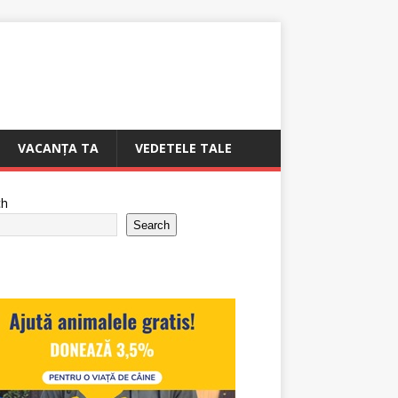
VACANȚA TA
VEDETELE TALE
ch
Search