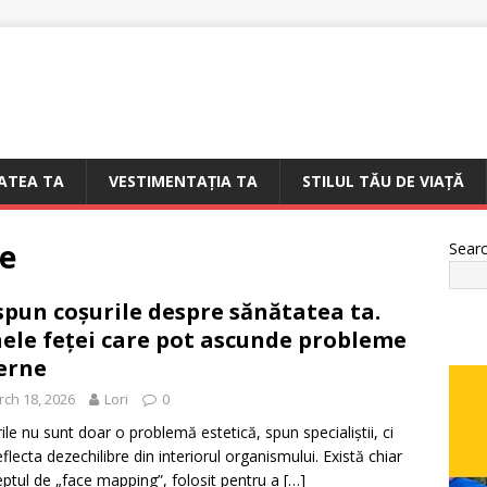
ATEA TA
VESTIMENTAȚIA TA
STILUL TĂU DE VIAȚĂ
e
Sear
spun coșurile despre sănătatea ta.
ele feței care pot ascunde probleme
erne
ch 18, 2026
Lori
0
ile nu sunt doar o problemă estetică, spun specialiștii, ci
eflecta dezechilibre din interiorul organismului. Există chiar
ptul de „face mapping”, folosit pentru a
[…]