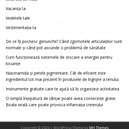
Vacanța ta
Vedetele tale
Vestimentația ta
De ce îți pocnesc genunchii? Când zgomotele articulațiilor sunt
normale și când pot ascunde o problemă de sănătate
Cum funcționează sistemele de stocare a energiei pentru
locuințe
Niacinamida și petele pigmentare. Cât de eficient este
ingredientul tot mai prezent în produsele de îngrijire a tenului
Instrumente gratuite care te ajută să îți organizezi activitatea
O simplă înțepătură de țânțar poate avea consecințe grave.
Boala virală care poate provoca inflamația creierului
Copyright © 2026 | WordPress Theme by
MH Themes