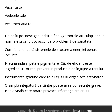
Vacanța ta
Vedetele tale
Vestimentația ta
De ce îți pocnesc genunchii? Când zgomotele articulațiilor sunt
normale și când pot ascunde o problemă de sănătate
Cum funcționează sistemele de stocare a energiei pentru
locuințe
Niacinamida și petele pigmentare. Cât de eficient este
ingredientul tot mai prezent în produsele de îngrijire a tenului
Instrumente gratuite care te ajută să îți organizezi activitatea
O simplă înțepătură de țânțar poate avea consecințe grave.
Boala virală care poate provoca inflamația creierului
Copyright © 2026 | WordPress Theme by
MH Themes