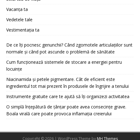
Vacanța ta
Vedetele tale
Vestimentația ta
De ce îți pocnesc genunchii? Când zgomotele articulațiilor sunt
normale și când pot ascunde o problemă de sănătate
Cum funcționează sistemele de stocare a energiei pentru
locuințe
Niacinamida și petele pigmentare. Cât de eficient este
ingredientul tot mai prezent în produsele de îngrijire a tenului
Instrumente gratuite care te ajută să îți organizezi activitatea
O simplă înțepătură de țânțar poate avea consecințe grave.
Boala virală care poate provoca inflamația creierului
Copyright © 2026 | WordPress Theme by
MH Themes