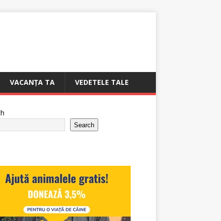
VACANȚA TA
VEDETELE TALE
ch
Search