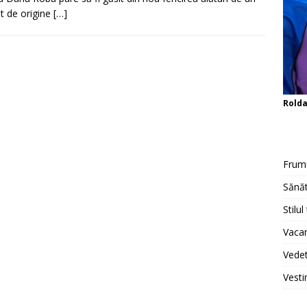
t de origine
[…]
Rold
Frum
Sănăt
Stilul
Vacan
Vedet
Vesti