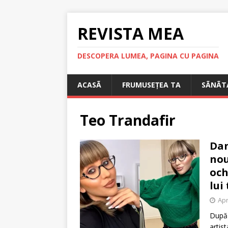
REVISTA MEA
DESCOPERA LUMEA, PAGINA CU PAGINA
ACASÃ
FRUMUSEȚEA TA
SÃNÃT
Teo Trandafir
Dan
nou
och
lui
Apr
După 
artis