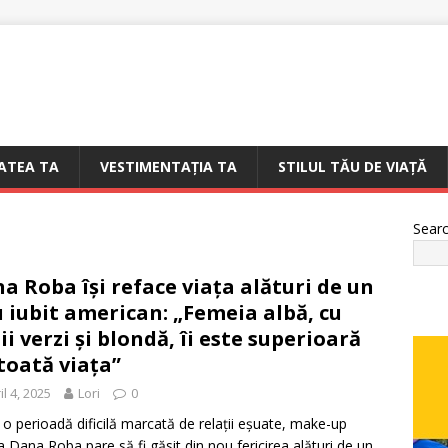
ATEA TA
VESTIMENTAȚIA TA
STILUL TĂU DE VIAȚĂ
Sear
a Roba își reface viața alături de un
 iubit american: „Femeia albă, cu
ii verzi și blondă, îi este superioară
 toată viața”
il 4, 2025
Lori
0
o perioadă dificilă marcată de relații eșuate, make-up
ta Dana Roba pare să fi găsit din nou fericirea alături de un