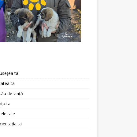
a
usețea ta
atea ta
 tău de viață
ța ta
ele tale
mentația ta