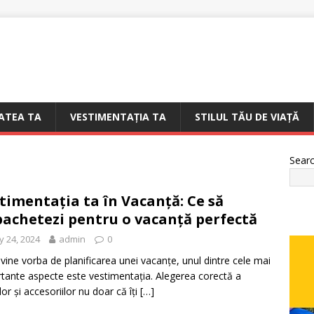
ATEA TA
VESTIMENTAȚIA TA
STILUL TĂU DE VIAȚĂ
Sear
timentația ta în Vacanță: Ce să
achetezi pentru o vacanță perfectă
 24, 2024
admin
0
vine vorba de planificarea unei vacanțe, unul dintre cele mai
tante aspecte este vestimentația. Alegerea corectă a
lor și accesoriilor nu doar că îți
[…]