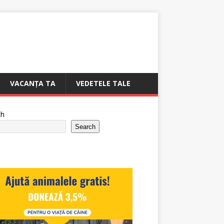
VACANȚA TA
VEDETELE TALE
ch
Search