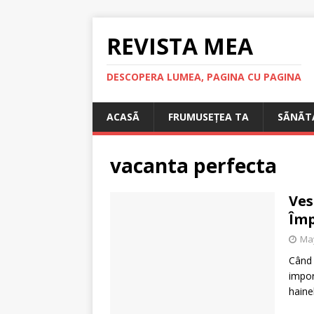
REVISTA MEA
DESCOPERA LUMEA, PAGINA CU PAGINA
ACASÃ
FRUMUSEȚEA TA
SÃNÃT
vacanta perfecta
Ves
Împ
May
Când 
impor
haine