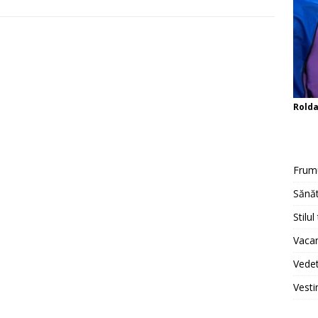
Rold
Frum
Sănăt
Stilul
Vacan
Vedet
Vesti