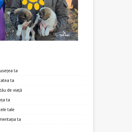
a
usețea ta
atea ta
 tău de viață
ța ta
ele tale
mentația ta