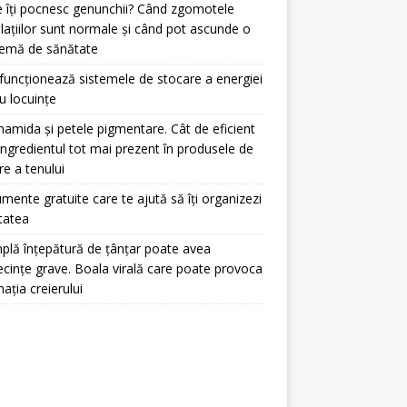
 îți pocnesc genunchii? Când zgomotele
ulațiilor sunt normale și când pot ascunde o
lemă de sănătate
uncționează sistemele de stocare a energiei
u locuințe
namida și petele pigmentare. Cât de eficient
ingredientul tot mai prezent în produsele de
ire a tenului
umente gratuite care te ajută să îți organizezi
itatea
plă înțepătură de țânțar poate avea
cințe grave. Boala virală care poate provoca
mația creierului