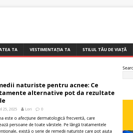
ATEA TA
VESTIMENTAȚIA TA
STILUL TĂU DE VIAȚĂ
Sear
edii naturiste pentru acnee: Ce
tamente alternative pot da rezultate
le
il 25, 2025
Lori
0
a este o afecțiune dermatologică frecventă, care
ează persoane de toate vârstele. Pe lângă tratamentele
nționale, există o serie de remedii naturiste care pot ajuta