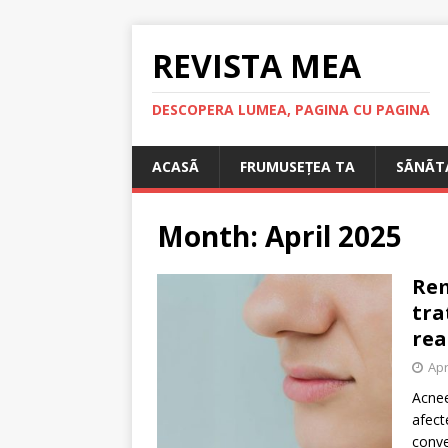
REVISTA MEA
DESCOPERA LUMEA, PAGINA CU PAGINA
ACASÃ
FRUMUSEȚEA TA
SÃNÃT
Month:
April 2025
Rem
tra
rea
Apr
Acnee
afect
conve