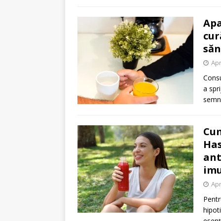
Apa
cur
săn
Apr
Consu
a spri
semni
Cum
Has
ant
imu
Apr
Pentr
hipot
esenț