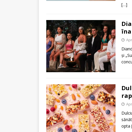
[…]
Dia
îna
Apr
Diand
și „S
concu
​Du
rap
Apr
Dulciu
sănăt
opta