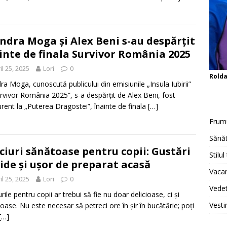
ndra Moga și Alex Beni s-au despărțit
inte de finala Survivor România 2025​
il 25, 2025
Lori
0
Rold
ra Moga, cunoscută publicului din emisiunile „Insula Iubirii”
urvivor România 2025”, s-a despărțit de Alex Beni, fost
rent la „Puterea Dragostei”, înainte de finala
[…]
Frum
Sănăt
lciuri sănătoase pentru copii: Gustări
Stilul
ide și ușor de preparat acasă​
Vacan
il 25, 2025
Lori
0
Vedet
rile pentru copii ar trebui să fie nu doar delicioase, ci și
Vesti
oase. Nu este necesar să petreci ore în șir în bucătărie; poți
[…]