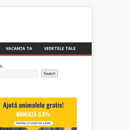
VACANȚA TA
VEDETELE TALE
ch
Search