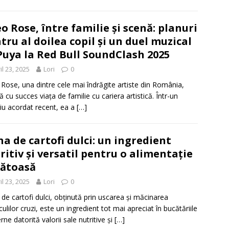
o Rose, între familie și scenă: planuri
tru al doilea copil și un duel muzical
Puya la Red Bull SoundClash 2025
il 23, 2025
Lori
0
Rose, una dintre cele mai îndrăgite artiste din România,
ă cu succes viața de familie cu cariera artistică. Într-un
viu acordat recent, ea a
[…]
na de cartofi dulci: un ingredient
ritiv și versatil pentru o alimentație
ătoasă​
il 23, 2025
Lori
0
 de cartofi dulci, obținută prin uscarea și măcinarea
culilor cruzi, este un ingredient tot mai apreciat în bucătăriile
ne datorită valorii sale nutritive și
[…]