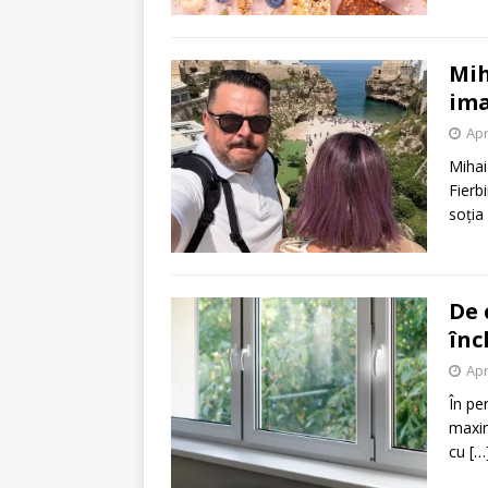
Mih
ima
Apr
Mihai
Fierbi
soția
​De
înc
Apr
În pe
maxim
cu
[…