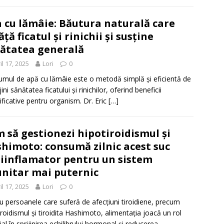
 cu lămâie: Băutura naturală care
ăță ficatul și rinichii și susține
ătatea generală
il 17, 2025
Lori
0
mul de apă cu lămâie este o metodă simplă și eficientă de
jini sănătatea ficatului și rinichilor, oferind beneficii
ficative pentru organism. Dr. Eric
[…]
 să gestionezi hipotiroidismul și
himoto: consumă zilnic acest suc
iinflamator pentru un sistem
nitar mai puternic
il 17, 2025
Lori
0
u persoanele care suferă de afecțiuni tiroidiene, precum
iroidismul și tiroidita Hashimoto, alimentația joacă un rol
ial în sprijinirea echilibrului hormonal și reducerea