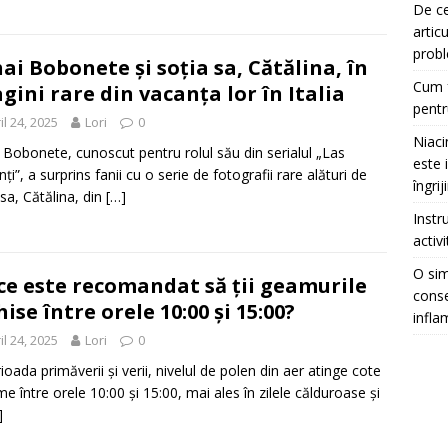
De ce
artic
prob
ai Bobonete și soția sa, Cătălina, în
Cum f
gini rare din vacanța lor în Italia​
pentr
il 24, 2025
Lori
0
Niaci
 Bobonete, cunoscut pentru rolul său din serialul „Las
este 
nți”, a surprins fanii cu o serie de fotografii rare alături de
îngrij
 sa, Cătălina, din
[…]
Instr
activ
O sim
 ce este recomandat să ții geamurile
conse
hise între orele 10:00 și 15:00?​
infla
il 24, 2025
Lori
0
rioada primăverii și verii, nivelul de polen din aer atinge cote
e între orele 10:00 și 15:00, mai ales în zilele călduroase și
]