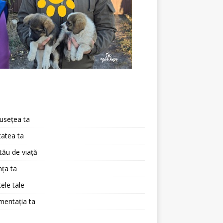
a
usețea ta
atea ta
 tău de viață
ța ta
ele tale
mentația ta