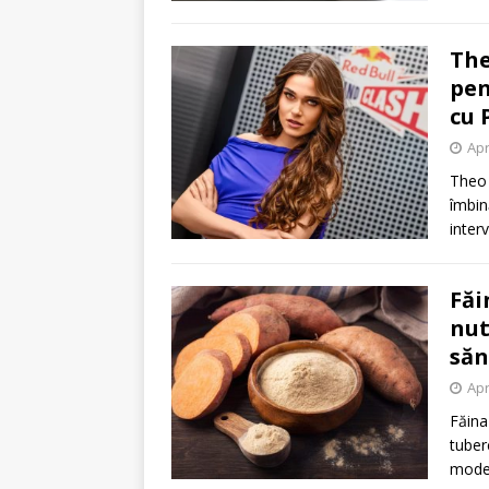
The
pen
cu 
Apr
Theo 
îmbin
inter
Făi
nut
săn
Apr
Făina
tuber
moder