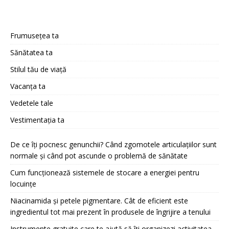
Frumusețea ta
Sănătatea ta
Stilul tău de viață
Vacanța ta
Vedetele tale
Vestimentația ta
De ce îți pocnesc genunchii? Când zgomotele articulațiilor sunt
normale și când pot ascunde o problemă de sănătate
Cum funcționează sistemele de stocare a energiei pentru
locuințe
Niacinamida și petele pigmentare. Cât de eficient este
ingredientul tot mai prezent în produsele de îngrijire a tenului
Instrumente gratuite care te ajută să îți organizezi activitatea