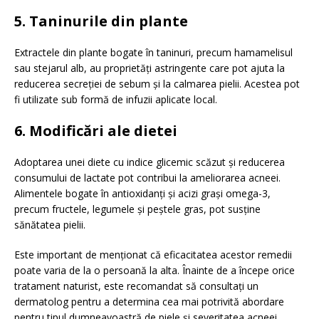
5. Taninurile din plante
Extractele din plante bogate în taninuri, precum hamamelisul
sau stejarul alb, au proprietăți astringente care pot ajuta la
reducerea secreției de sebum și la calmarea pielii.
Acestea pot
fi utilizate sub formă de infuzii aplicate local.
6. Modificări ale dietei
Adoptarea unei diete cu indice glicemic scăzut și reducerea
consumului de lactate pot contribui la ameliorarea acneei.
Alimentele bogate în antioxidanți și acizi grași omega-3,
precum fructele, legumele și peștele gras, pot susține
sănătatea pielii.
​
Este important de menționat că eficacitatea acestor remedii
poate varia de la o persoană la alta.
Înainte de a începe orice
tratament naturist, este recomandat să consultați un
dermatolog pentru a determina cea mai potrivită abordare
pentru tipul dumneavoastră de piele și severitatea acneei.