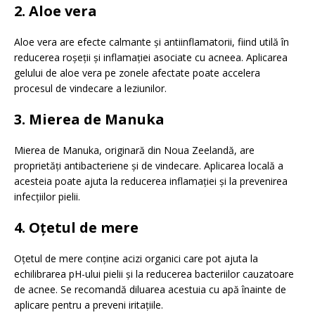
2. Aloe vera
Aloe vera are efecte calmante și antiinflamatorii, fiind utilă în
reducerea roșeții și inflamației asociate cu acneea.
Aplicarea
gelului de aloe vera pe zonele afectate poate accelera
procesul de vindecare a leziunilor.
​
3. Mierea de Manuka
Mierea de Manuka, originară din Noua Zeelandă, are
proprietăți antibacteriene și de vindecare.
Aplicarea locală a
acesteia poate ajuta la reducerea inflamației și la prevenirea
infecțiilor pielii.
4. Oțetul de mere
Oțetul de mere conține acizi organici care pot ajuta la
echilibrarea pH-ului pielii și la reducerea bacteriilor cauzatoare
de acnee.
Se recomandă diluarea acestuia cu apă înainte de
aplicare pentru a preveni iritațiile.
​