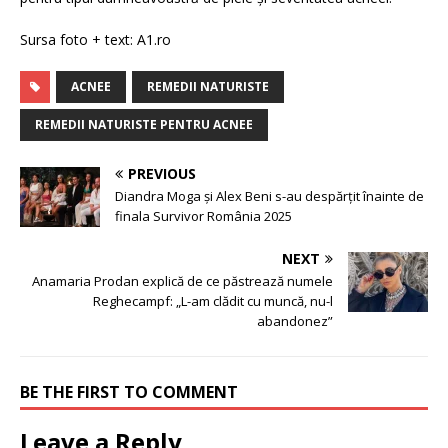
Sursa foto + text: A1.ro​
ACNEE
REMEDII NATURISTE
REMEDII NATURISTE PENTRU ACNEE
PREVIOUS
Diandra Moga și Alex Beni s-au despărțit înainte de
finala Survivor România 2025​
NEXT
Anamaria Prodan explică de ce păstrează numele
Reghecampf: „L-am clădit cu muncă, nu-l
abandonez”
BE THE FIRST TO COMMENT
Leave a Reply