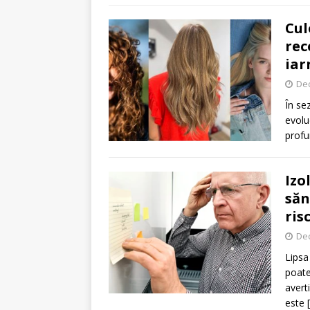
Cul
rec
iar
De
În se
evolu
profu
Izo
săn
ris
De
Lipsa
poate
avert
este