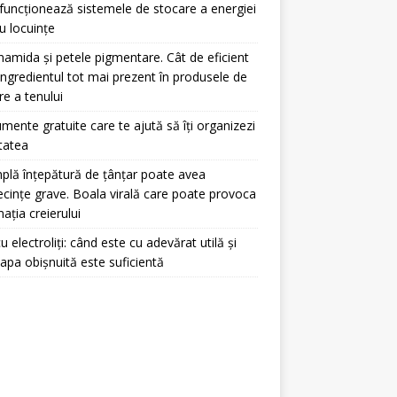
uncționează sistemele de stocare a energiei
u locuințe
namida și petele pigmentare. Cât de eficient
ingredientul tot mai prezent în produsele de
ire a tenului
umente gratuite care te ajută să îți organizezi
itatea
plă înțepătură de țânțar poate avea
cințe grave. Boala virală care poate provoca
mația creierului
u electroliți: când este cu adevărat utilă și
apa obișnuită este suficientă