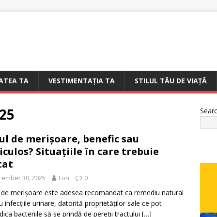
ATEA TA
VESTIMENTAȚIA TA
STILUL TĂU DE VIAȚĂ
25
Sear
ul de merișoare, benefic sau
iculos? Situațiile în care trebuie
tat
cember 30, 2025
Lori
0
 de merișoare este adesea recomandat ca remediu natural
 infecțiile urinare, datorită proprietăților sale ce pot
dica bacteriile să se prindă de pereții tractului
[…]