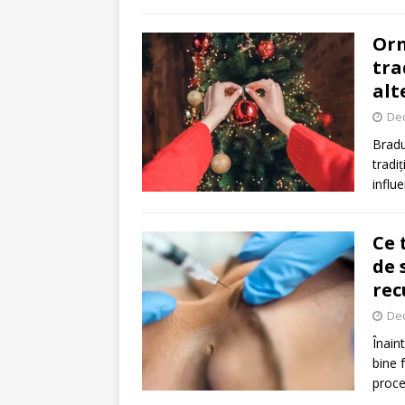
Orn
tra
alt
De
Bradu
tradi
influ
Ce 
de 
rec
De
Înain
bine 
proce