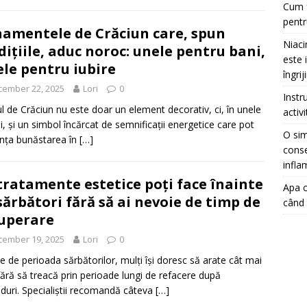
Cum f
pentr
amentele de Crăciun care, spun
Niaci
dițiile, aduc noroc: unele pentru bani,
este 
ele pentru iubire
îngrij
cember 22, 2025
Lori
0
Instr
l de Crăciun nu este doar un element decorativ, ci, în unele
activ
ții, și un simbol încărcat de semnificații energetice care pot
O sim
ența bunăstarea în
[…]
conse
infla
tratamente estetice poți face înainte
Apa c
sărbători fără să ai nevoie de timp de
când 
uperare
cember 19, 2025
Lori
0
te de perioada sărbătorilor, mulți își doresc să arate cât mai
fără să treacă prin perioade lungi de refacere după
duri. Specialiștii recomandă câteva
[…]