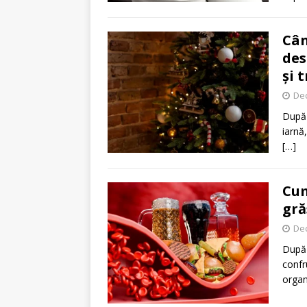
Cân
des
și t
De
După 
iarnă
[…]
Cum
gră
De
După 
confr
organi