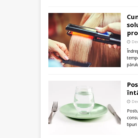
Cum
sol
pro
De
Îndre
temper
părul
Pos
înt
De
Postu
consu
tipur