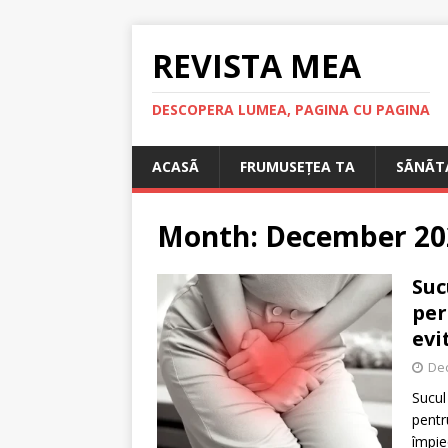
REVISTA MEA
DESCOPERA LUMEA, PAGINA CU PAGINA
ACASÃ
FRUMUSEȚEA TA
SÃNÃT
Month:
December 20
Suc
per
evi
De
Sucul
pentru
împie