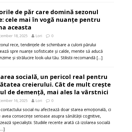
orile de păr care domină sezonul
e: cele mai în vogă nuanțe pentru
na aceasta
cember 18, 2025
Lori
0
zonul rece, tendințele de schimbare a culorii părului
ează spre nuanțe sofisticate și calde, menite să aducă
nzime și strălucire look-ului tău. Stilistii recomandă
[…]
larea socială, un pericol real pentru
ătatea creierului. Cât de mult crește
cul de demență, mai ales la vârstnici
cember 16, 2025
Lori
0
 contactului social nu afectează doar starea emoțională, ci
 avea consecințe serioase asupra sănătății cognitive,
izează specialiștii. Studiile recente arată că izolarea socială
[…]