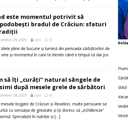
d este momentul potrivit să
podobești bradul de Crăciun: sfaturi
radiții
cember 29, 2025
Lori
0
Rold
zilele pline de bucurie și lumină din perioada sărbătorilor de
, vine și momentul în care te întrebi când e timpul să dai jos
Frum
Sănăt
 să îți „curăți” natural sângele de
simi după mesele grele de sărbători
Stilul
cember 28, 2025
Lori
0
Vacan
mesele bogate de Crăciun și Revelion, multe persoane se
Vedet
untă cu senzația de greutate și își doresc să „echilibreze”
Vesti
smul. Specialiștii în nutriție și
[…]