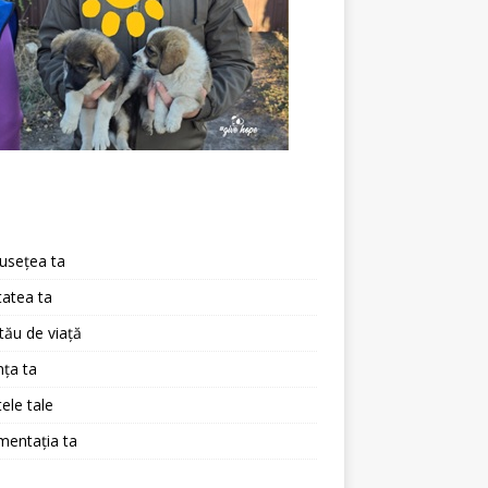
a
usețea ta
atea ta
 tău de viață
ța ta
ele tale
mentația ta