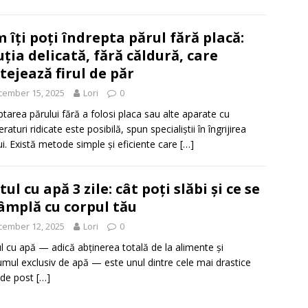
 îți poți îndrepta părul fără placă:
uția delicată, fără căldură, care
tejează firul de păr
cember 15, 2025
Lori
0
ptarea părului fără a folosi placa sau alte aparate cu
aturi ridicate este posibilă, spun specialiștii în îngrijirea
ui. Există metode simple și eficiente care
[…]
tul cu apă 3 zile: cât poți slăbi și ce se
âmplă cu corpul tău
cember 12, 2025
Lori
0
l cu apă — adică abținerea totală de la alimente și
mul exclusiv de apă — este unul dintre cele mai drastice
i de post
[…]