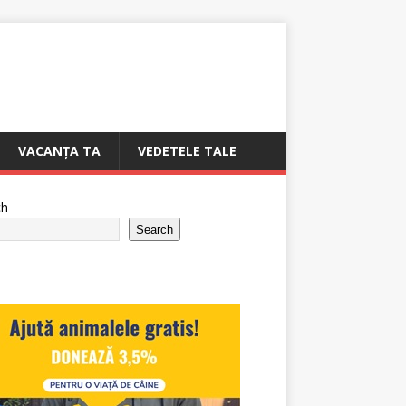
VACANȚA TA
VEDETELE TALE
ch
Search