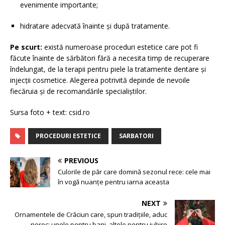
evenimente importante;
hidratare adecvată înainte și după tratamente.
Pe scurt:
există numeroase proceduri estetice care pot fi
făcute înainte de sărbători fără a necesita timp de recuperare
îndelungat, de la terapii pentru piele la tratamente dentare și
injecții cosmetice. Alegerea potrivită depinde de nevoile
fiecăruia și de recomandările specialiștilor.
Sursa foto + text: csid.ro
PROCEDURI ESTETICE
SARBATORI
PREVIOUS
Culorile de păr care domină sezonul rece: cele mai
în vogă nuanțe pentru iarna aceasta
NEXT
Ornamentele de Crăciun care, spun tradițiile, aduc
noroc: unele pentru bani, altele pentru iubire