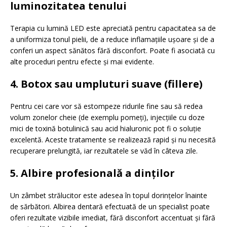
luminozitatea tenului
Terapia cu lumină LED este apreciată pentru capacitatea sa de
a uniformiza tonul pielii, de a reduce inflamațiile ușoare și de a
conferi un aspect sănătos fără disconfort. Poate fi asociată cu
alte proceduri pentru efecte și mai evidente.
4. Botox sau umpluturi suave (fillere)
Pentru cei care vor să estompeze ridurile fine sau să redea
volum zonelor cheie (de exemplu pomeți), injecțiile cu doze
mici de toxină botulinică sau acid hialuronic pot fi o soluție
excelentă. Aceste tratamente se realizează rapid și nu necesită
recuperare prelungită, iar rezultatele se văd în câteva zile.
5. Albire profesională a dinților
Un zâmbet strălucitor este adesea în topul dorințelor înainte
de sărbători. Albirea dentară efectuată de un specialist poate
oferi rezultate vizibile imediat, fără disconfort accentuat și fără