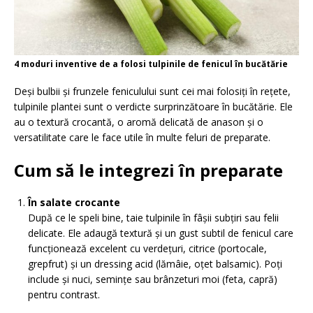
4 moduri inventive de a folosi tulpinile de fenicul în bucătărie
Deși bulbii și frunzele feniculului sunt cei mai folosiți în rețete,
tulpinile plantei sunt o verdicte surprinzătoare în bucătărie. Ele
au o textură crocantă, o aromă delicată de anason și o
versatilitate care le face utile în multe feluri de preparate.
Cum să le integrezi în preparate
În salate crocante
După ce le speli bine, taie tulpinile în fâșii subțiri sau felii
delicate. Ele adaugă textură și un gust subtil de fenicul care
funcționează excelent cu verdețuri, citrice (portocale,
grepfrut) și un dressing acid (lămâie, oțet balsamic). Poți
include și nuci, semințe sau brânzeturi moi (feta, capră)
pentru contrast.