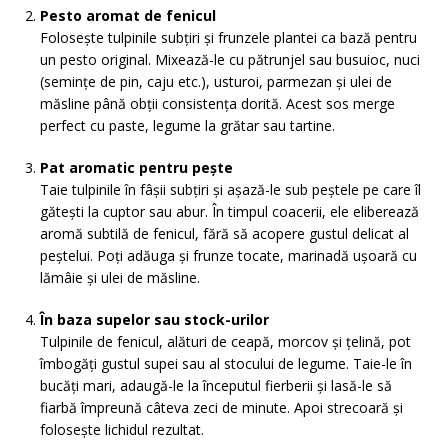
Pesto aromat de fenicul
Folosește tulpinile subțiri și frunzele plantei ca bază pentru
un pesto original. Mixează-le cu pătrunjel sau busuioc, nuci
(semințe de pin, caju etc.), usturoi, parmezan și ulei de
măsline până obții consistența dorită. Acest sos merge
perfect cu paste, legume la grătar sau tartine.
Pat aromatic pentru pește
Taie tulpinile în fâșii subțiri și așază-le sub peștele pe care îl
gătești la cuptor sau abur. În timpul coacerii, ele eliberează
aromă subtilă de fenicul, fără să acopere gustul delicat al
peștelui. Poți adăuga și frunze tocate, marinadă ușoară cu
lămâie și ulei de măsline.
În baza supelor sau stock-urilor
Tulpinile de fenicul, alături de ceapă, morcov și țelină, pot
îmbogăți gustul supei sau al stocului de legume. Taie-le în
bucăți mari, adaugă-le la începutul fierberii și lasă-le să
fiarbă împreună câteva zeci de minute. Apoi strecoară și
folosește lichidul rezultat.