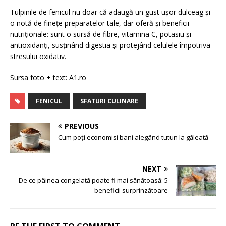
Tulpinile de fenicul nu doar că adaugă un gust ușor dulceag și
o notă de finețe preparatelor tale, dar oferă și beneficii
nutriționale: sunt o sursă de fibre, vitamina C, potasiu și
antioxidanți, susținând digestia și protejând celulele împotriva
stresului oxidativ.
Sursa foto + text: A1.ro
FENICUL
SFATURI CULINARE
PREVIOUS
Cum poți economisi bani alegând tutun la găleată
NEXT
De ce pâinea congelată poate fi mai sănătoasă: 5
beneficii surprinzătoare