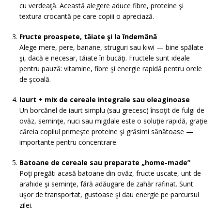
cu verdeaţă. Această alegere aduce fibre, proteine şi
textura crocantă pe care copiii o apreciază.
Fructe proaspete, tăiate şi la îndemână
Alege mere, pere, banane, struguri sau kiwi — bine spălate
şi, dacă e necesar, tăiate în bucăţi. Fructele sunt ideale
pentru pauză: vitamine, fibre şi energie rapidă pentru orele
de şcoală.
Iaurt + mix de cereale integrale sau oleaginoase
Un borcănel de iaurt simplu (sau grecesc) însoţit de fulgi de
ovăz, seminţe, nuci sau migdale este o soluţie rapidă, graţie
căreia copilul primeşte proteine şi grăsimi sănătoase —
importante pentru concentrare.
Batoane de cereale sau preparate „home-made”
Poţi pregăti acasă batoane din ovăz, fructe uscate, unt de
arahide şi seminţe, fără adăugare de zahăr rafinat. Sunt
uşor de transportat, gustoase şi dau energie pe parcursul
zilei.