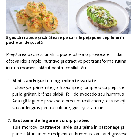
5 gustări rapide şi sănătoase pe care le poţi pune copilului în
pachetul de şcoală
Pregătirea pachetului zilnic poate părea o provocare — dar
câteva idei simple, nutritive şi atractive pot transforma rutina
într-un moment plăcut pentru copilul tău.
Mini-sandvişuri cu ingrediente variate
Foloseşte pâine integrală sau lipie şi umple-o cu piept de
pui la grătar, brânză slabă, felii de avocado sau hummus.
Adaugă legume proaspete precum roşii cherry, castraveţi
sau ardei gras pentru culoare, gust şi vitamine.
Bastoane de legume cu dip proteic
Tăie morcov, castravete, ardei sau ţelină în bastonaşe şi
pune alături un mic recipient cu hummus sau iaurt grecesc