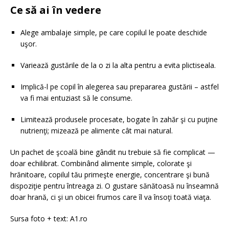
Ce să ai în vedere
Alege ambalaje simple, pe care copilul le poate deschide
uşor.
Variează gustările de la o zi la alta pentru a evita plictiseala.
Implică-l pe copil în alegerea sau prepararea gustării – astfel
va fi mai entuziast să le consume.
Limitează produsele procesate, bogate în zahăr şi cu puţine
nutrienţi; mizează pe alimente cât mai natural.
Un pachet de şcoală bine gândit nu trebuie să fie complicat —
doar echilibrat. Combinând alimente simple, colorate şi
hrănitoare, copilul tău primeşte energie, concentrare şi bună
dispoziţie pentru întreaga zi. O gustare sănătoasă nu înseamnă
doar hrană, ci şi un obicei frumos care îl va însoţi toată viaţa.
Sursa foto + text: A1.ro