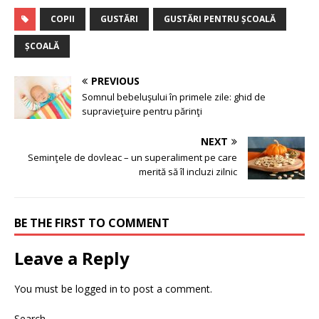
COPII
GUSTĂRI
GUSTĂRI PENTRU ȘCOALĂ
ȘCOALĂ
PREVIOUS
Somnul bebeluşului în primele zile: ghid de
supravieţuire pentru părinţi
NEXT
Seminţele de dovleac – un superaliment pe care
merită să îl incluzi zilnic
BE THE FIRST TO COMMENT
Leave a Reply
You must be
logged in
to post a comment.
Search