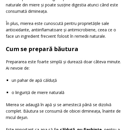
naturale din miere și poate susține digestia atunci când este
consumată dimineața.
În plus, mierea este cunoscută pentru proprietățile sale
antioxidante, antiinflamatoare și antimicrobiene, ceea ce o
face un ingredient frecvent folosit în remedii naturale.
Cum se prepară băutura
Prepararea este foarte simplă și durează doar câteva minute.
Ai nevoie de:
un pahar de apă călduță
o linguriță de miere naturală
Mierea se adaugă în apă și se amestecă până se dizolvă
complet. Băutura se consumă de obicei dimineața, înainte de
micul dejun.
Este important ca apa să fie
călduță, nu fierbinte
, pentru a