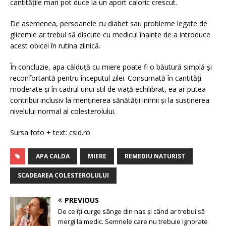
cantitățile mari pot duce la un aport caloric crescut.
De asemenea, persoanele cu diabet sau probleme legate de
glicemie ar trebui să discute cu medicul înainte de a introduce
acest obicei în rutina zilnică.
În concluzie, apa călduță cu miere poate fi o băutură simplă și
reconfortantă pentru începutul zilei. Consumată în cantități
moderate și în cadrul unui stil de viață echilibrat, ea ar putea
contribui inclusiv la menținerea sănătății inimii și la susținerea
nivelului normal al colesterolului.
Sursa foto + text: csid.ro
APA CALDA
MIERE
REMEDIU NATURIST
SCADEAREA COLESTEROLULUI
PREVIOUS
De ce îți curge sânge din nas și când ar trebui să
mergi la medic. Semnele care nu trebuie ignorate