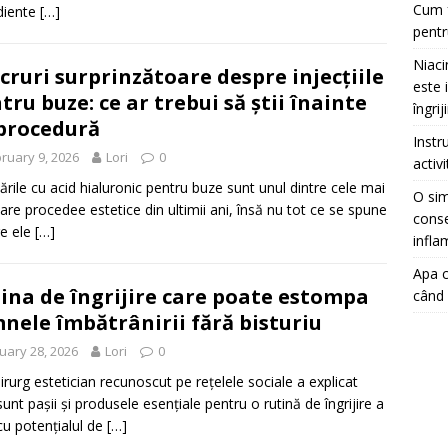
Cum f
diente
[…]
pentr
Niaci
ucruri surprinzătoare despre injecțiile
este 
tru buze: ce ar trebui să știi înainte
îngrij
procedură
Instr
ruary 9, 2026
Lori
0
activ
tările cu acid hialuronic pentru buze sunt unul dintre cele mai
O sim
are procedee estetice din ultimii ani, însă nu tot ce se spune
conse
e ele
[…]
infla
Apa c
ina de îngrijire care poate estompa
când 
nele îmbătrânirii fără bisturiu
uary 28, 2026
Lori
0
irurg estetician recunoscut pe rețelele sociale a explicat
sunt pașii și produsele esențiale pentru o rutină de îngrijire a
 cu potențialul de
[…]