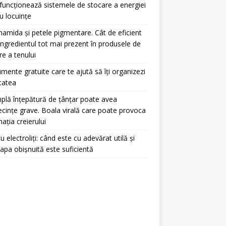
uncționează sistemele de stocare a energiei
u locuințe
namida și petele pigmentare. Cât de eficient
ingredientul tot mai prezent în produsele de
ire a tenului
umente gratuite care te ajută să îți organizezi
itatea
plă înțepătură de țânțar poate avea
cințe grave. Boala virală care poate provoca
mația creierului
u electroliți: când este cu adevărat utilă și
apa obișnuită este suficientă