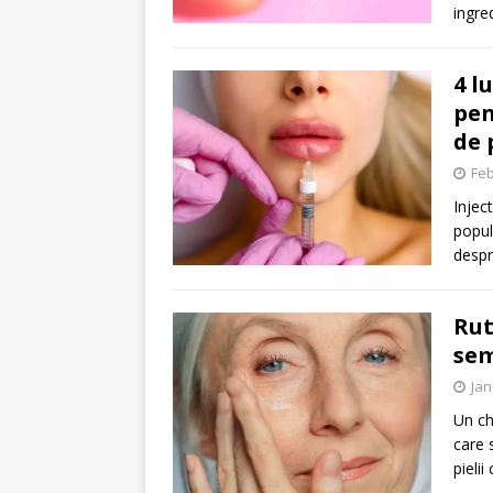
ingre
4 l
pen
de 
Feb
Injec
popul
despr
Rut
sem
Jan
Un ch
care 
pielii