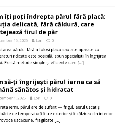
 îți poți îndrepta părul fără placă:
uția delicată, fără căldură, care
tejează firul de păr
cember 15, 2025
Lori
0
ptarea părului fără a folosi placa sau alte aparate cu
aturi ridicate este posibilă, spun specialiștii în îngrijirea
ui. Există metode simple și eficiente care
[…]
 să-ți îngrijești părul iarna ca să
ână sănătos și hidratat
cember 1, 2025
Lori
0
ata iernii, părul are de suferit — frigul, aerul uscat și
bările de temperatură între exterior și încălzirea din interior
rovoca uscăciune, fragilitate
[…]