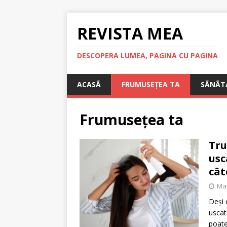
REVISTA MEA
DESCOPERA LUMEA, PAGINA CU PAGINA
ACASÃ
FRUMUSEȚEA TA
SÃNÃT
Frumusețea ta
Tru
usc
cât
Mar
Deși 
uscat
poate