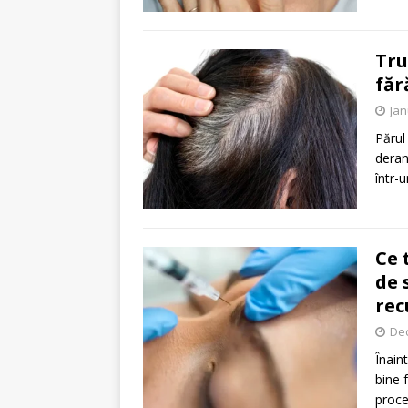
Tru
făr
Jan
Părul
deran
într-
Ce 
de 
rec
De
Înain
bine 
proce