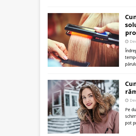
Cum
sol
pro
De
Îndre
temper
părul
Cum
răm
De
Pe dur
schim
pot p