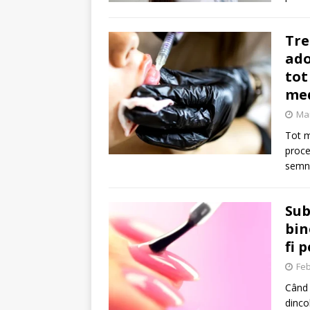
Tre
ado
tot
med
Mar
Tot m
proce
semne
Sub
bin
fi 
Feb
Când 
dinco