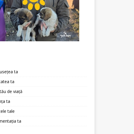
a
usețea ta
atea ta
 tău de viață
ța ta
ele tale
mentația ta