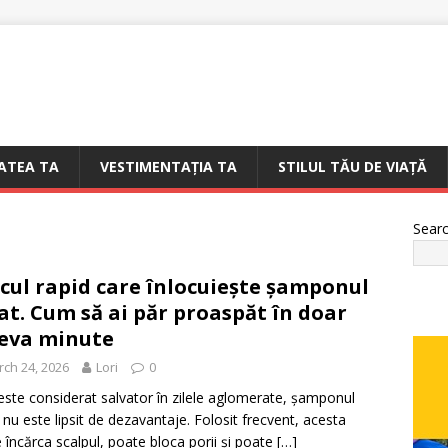
ATEA TA
VESTIMENTAȚIA TA
STILUL TĂU DE VIAȚĂ
Sear
cul rapid care înlocuiește șamponul
at. Cum să ai păr proaspăt în doar
eva minute
ch 24, 2026
Lori
0
este considerat salvator în zilele aglomerate, șamponul
 nu este lipsit de dezavantaje. Folosit frecvent, acesta
 încărca scalpul, poate bloca porii și poate
[…]