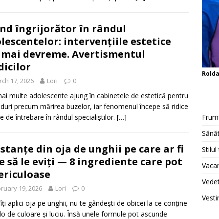
nd îngrijorător în rândul
lescentelor: intervențiile estetice
 mai devreme. Avertismentul
icilor
Rold
ch 17, 2026
Lori
0
ai multe adolescente ajung în cabinetele de estetică pentru
duri precum mărirea buzelor, iar fenomenul începe să ridice
 de întrebare în rândul specialiștilor.
[…]
Frum
Sănăt
stanțe din oja de unghii pe care ar fi
Stilul
e să le eviți — 8 ingrediente care pot
Vacan
periculoase
Vedet
ruary 19, 2026
Lori
0
Vesti
îți aplici oja pe unghii, nu te gândești de obicei la ce conține
lo de culoare și luciu. Însă unele formule pot ascunde