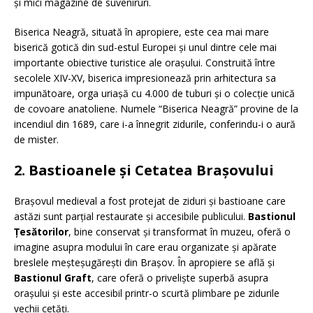
și mici magazine de suveniruri.
Biserica Neagră, situată în apropiere, este cea mai mare
biserică gotică din sud-estul Europei și unul dintre cele mai
importante obiective turistice ale orașului. Construită între
secolele XIV-XV, biserica impresionează prin arhitectura sa
impunătoare, orga uriașă cu 4.000 de tuburi și o colecție unică
de covoare anatoliene. Numele “Biserica Neagră” provine de la
incendiul din 1689, care i-a înnegrit zidurile, conferindu-i o aură
de mister.
2. Bastioanele și Cetatea Brașovului
Brașovul medieval a fost protejat de ziduri și bastioane care
astăzi sunt parțial restaurate și accesibile publicului.
Bastionul
Țesătorilor
, bine conservat și transformat în muzeu, oferă o
imagine asupra modului în care erau organizate și apărate
breslele meșteșugărești din Brașov. În apropiere se află și
Bastionul Graft
, care oferă o priveliște superbă asupra
orașului și este accesibil printr-o scurtă plimbare pe zidurile
vechii cetăți.