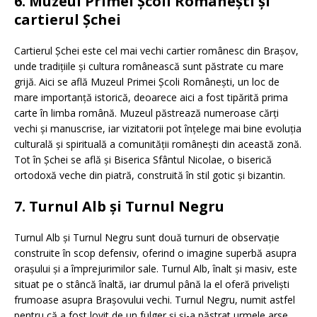
6. Muzeul Primei Școli Românești și
cartierul Șchei
Cartierul Șchei este cel mai vechi cartier românesc din Brașov,
unde tradițiile și cultura românească sunt păstrate cu mare
grijă. Aici se află Muzeul Primei Școli Românești, un loc de
mare importanță istorică, deoarece aici a fost tipărită prima
carte în limba română. Muzeul păstrează numeroase cărți
vechi și manuscrise, iar vizitatorii pot înțelege mai bine evoluția
culturală și spirituală a comunității românești din această zonă.
Tot în Șchei se află și Biserica Sfântul Nicolae, o biserică
ortodoxă veche din piatră, construită în stil gotic și bizantin.
7. Turnul Alb și Turnul Negru
Turnul Alb și Turnul Negru sunt două turnuri de observație
construite în scop defensiv, oferind o imagine superbă asupra
orașului și a împrejurimilor sale. Turnul Alb, înalt și masiv, este
situat pe o stâncă înaltă, iar drumul până la el oferă priveliști
frumoase asupra Brașovului vechi. Turnul Negru, numit astfel
pentru că a fost lovit de un fulger și și-a păstrat urmele arse,