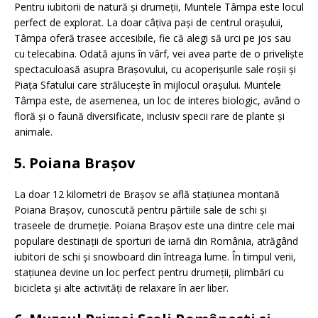
Pentru iubitorii de natură și drumeții, Muntele Tâmpa este locul
perfect de explorat. La doar câțiva pași de centrul orașului,
Tâmpa oferă trasee accesibile, fie că alegi să urci pe jos sau
cu telecabina. Odată ajuns în vârf, vei avea parte de o priveliște
spectaculoasă asupra Brașovului, cu acoperișurile sale roșii și
Piața Sfatului care strălucește în mijlocul orașului. Muntele
Tâmpa este, de asemenea, un loc de interes biologic, având o
floră și o faună diversificate, inclusiv specii rare de plante și
animale.
5. Poiana Brașov
La doar 12 kilometri de Brașov se află stațiunea montană
Poiana Brașov, cunoscută pentru pârtiile sale de schi și
traseele de drumeție. Poiana Brașov este una dintre cele mai
populare destinații de sporturi de iarnă din România, atrăgând
iubitori de schi și snowboard din întreaga lume. În timpul verii,
stațiunea devine un loc perfect pentru drumeții, plimbări cu
bicicleta și alte activități de relaxare în aer liber.