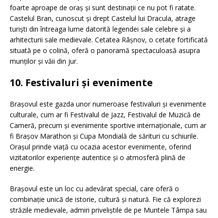
foarte aproape de oraș și sunt destinații ce nu pot fi ratate.
Castelul Bran, cunoscut și drept Castelul lui Dracula, atrage
turiști din întreaga lume datorită legendei sale celebre și a
arhitecturii sale medievale. Cetatea Râșnov, o cetate fortificată
situată pe o colină, oferă o panoramă spectaculoasă asupra
munților și văii din jur.
10. Festivaluri și evenimente
Brașovul este gazda unor numeroase festivaluri și evenimente
culturale, cum ar fi Festivalul de Jazz, Festivalul de Muzică de
Cameră, precum și evenimente sportive internaționale, cum ar
fi Brașov Marathon și Cupa Mondială de sărituri cu schiurile.
Orașul prinde viață cu ocazia acestor evenimente, oferind
vizitatorilor experiențe autentice și o atmosferă plină de
energie.
Brașovul este un loc cu adevărat special, care oferă o
combinație unică de istorie, cultură și natură. Fie că explorezi
străzile medievale, admiri priveliștile de pe Muntele Tâmpa sau