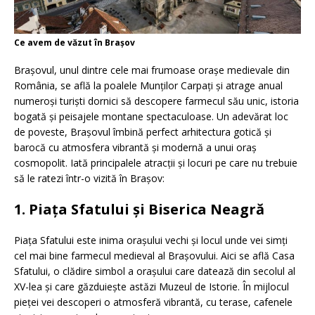
Ce avem de văzut în Brașov
Brașovul, unul dintre cele mai frumoase orașe medievale din
România, se află la poalele Munților Carpați și atrage anual
numeroși turiști dornici să descopere farmecul său unic, istoria
bogată și peisajele montane spectaculoase. Un adevărat loc
de poveste, Brașovul îmbină perfect arhitectura gotică și
barocă cu atmosfera vibrantă și modernă a unui oraș
cosmopolit. Iată principalele atracții și locuri pe care nu trebuie
să le ratezi într-o vizită în Brașov:
1. Piața Sfatului și Biserica Neagră
Piața Sfatului este inima orașului vechi și locul unde vei simți
cel mai bine farmecul medieval al Brașovului. Aici se află Casa
Sfatului, o clădire simbol a orașului care datează din secolul al
XV-lea și care găzduiește astăzi Muzeul de Istorie. În mijlocul
pieței vei descoperi o atmosferă vibrantă, cu terase, cafenele