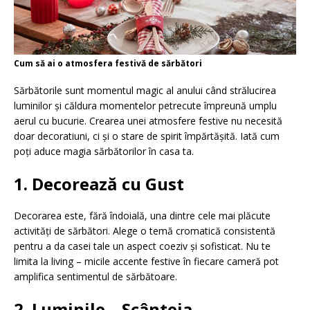
Cum să ai o atmosfera festivă de sărbători
Sărbătorile sunt momentul magic al anului când strălucirea
luminilor și căldura momentelor petrecute împreună umplu
aerul cu bucurie. Crearea unei atmosfere festive nu necesită
doar decoratiuni, ci și o stare de spirit împărtășită. Iată cum
poți aduce magia sărbătorilor în casa ta.
1. Decorează cu Gust
Decorarea este, fără îndoială, una dintre cele mai plăcute
activități de sărbători. Alege o temă cromatică consistentă
pentru a da casei tale un aspect coeziv și sofisticat. Nu te
limita la living – micile accente festive în fiecare cameră pot
amplifica sentimentul de sărbătoare.
2. Luminile – Scânteia