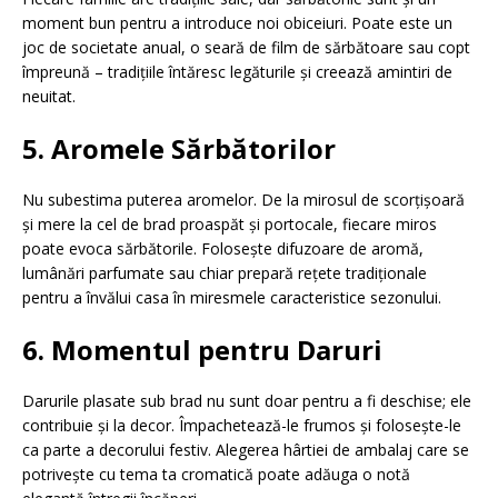
moment bun pentru a introduce noi obiceiuri. Poate este un
joc de societate anual, o seară de film de sărbătoare sau copt
împreună – tradițiile întăresc legăturile și creează amintiri de
neuitat.
5. Aromele Sărbătorilor
Nu subestima puterea aromelor. De la mirosul de scorțișoară
și mere la cel de brad proaspăt și portocale, fiecare miros
poate evoca sărbătorile. Folosește difuzoare de aromă,
lumânări parfumate sau chiar prepară rețete tradiționale
pentru a învălui casa în miresmele caracteristice sezonului.
6. Momentul pentru Daruri
Darurile plasate sub brad nu sunt doar pentru a fi deschise; ele
contribuie și la decor. Împachetează-le frumos și folosește-le
ca parte a decorului festiv. Alegerea hârtiei de ambalaj care se
potrivește cu tema ta cromatică poate adăuga o notă