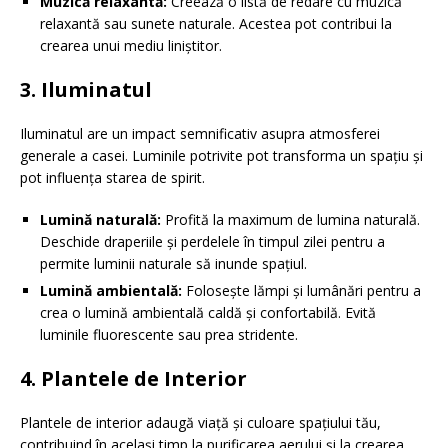
Muzică relaxantă:
Creează o listă de redare cu muzică
relaxantă sau sunete naturale. Acestea pot contribui la
crearea unui mediu liniștitor.
3. Iluminatul
Iluminatul are un impact semnificativ asupra atmosferei
generale a casei. Luminile potrivite pot transforma un spațiu și
pot influența starea de spirit.
Lumină naturală:
Profită la maximum de lumina naturală.
Deschide draperiile și perdelele în timpul zilei pentru a
permite luminii naturale să inunde spațiul.
Lumină ambientală:
Folosește lămpi și lumânări pentru a
crea o lumină ambientală caldă și confortabilă. Evită
luminile fluorescente sau prea stridente.
4. Plantele de Interior
Plantele de interior adaugă viață și culoare spațiului tău,
contribuind în același timp la purificarea aerului și la crearea