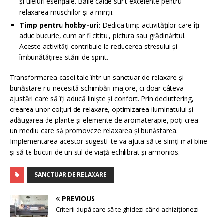
și uleiuri esențiale. Băile calde sunt excelente pentru
relaxarea mușchilor și a minții.
Timp pentru hobby-uri:
Dedica timp activităților care îți
aduc bucurie, cum ar fi cititul, pictura sau grădinăritul.
Aceste activități contribuie la reducerea stresului și
îmbunătățirea stării de spirit.
Transformarea casei tale într-un sanctuar de relaxare și
bunăstare nu necesită schimbări majore, ci doar câteva
ajustări care să îți aducă liniște și confort. Prin decluttering,
crearea unor colțuri de relaxare, optimizarea iluminatului și
adăugarea de plante și elemente de aromaterapie, poți crea
un mediu care să promoveze relaxarea și bunăstarea.
Implementarea acestor sugestii te va ajuta să te simți mai bine
și să te bucuri de un stil de viață echilibrat și armonios.
SANCTUAR DE RELAXARE
PREVIOUS
Criterii după care să te ghidezi când achiziționezi