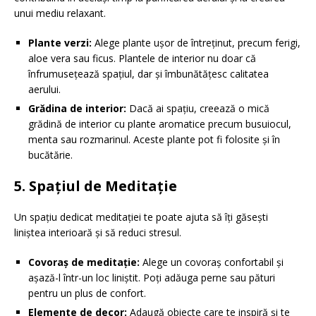
unui mediu relaxant.
Plante verzi:
Alege plante ușor de întreținut, precum ferigi,
aloe vera sau ficus. Plantele de interior nu doar că
înfrumusețează spațiul, dar și îmbunătățesc calitatea
aerului.
Grădina de interior:
Dacă ai spațiu, creează o mică
grădină de interior cu plante aromatice precum busuiocul,
menta sau rozmarinul. Aceste plante pot fi folosite și în
bucătărie.
5. Spațiul de Meditație
Un spațiu dedicat meditației te poate ajuta să îți găsești
liniștea interioară și să reduci stresul.
Covoraș de meditație:
Alege un covoraș confortabil și
așază-l într-un loc liniștit. Poți adăuga perne sau pături
pentru un plus de confort.
Elemente de decor:
Adaugă obiecte care te inspiră și te