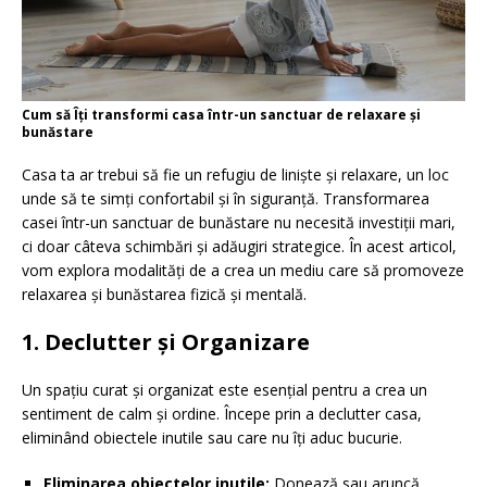
Cum să Îți transformi casa într-un sanctuar de relaxare și
bunăstare
Casa ta ar trebui să fie un refugiu de liniște și relaxare, un loc
unde să te simți confortabil și în siguranță. Transformarea
casei într-un sanctuar de bunăstare nu necesită investiții mari,
ci doar câteva schimbări și adăugiri strategice. În acest articol,
vom explora modalități de a crea un mediu care să promoveze
relaxarea și bunăstarea fizică și mentală.
1. Declutter și Organizare
Un spațiu curat și organizat este esențial pentru a crea un
sentiment de calm și ordine. Începe prin a declutter casa,
eliminând obiectele inutile sau care nu îți aduc bucurie.
Eliminarea obiectelor inutile:
Donează sau aruncă