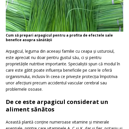
Cum să prepari arpagicul pentru a profita de efectele sale
benefice asupra sănătății
Arpagicul, leguma din aceeași familie cu ceapa și usturoiul,
este apreciat nu doar pentru gustul său, ci și pentru
proprietățile nutritive importante. Specialiștii spun că modul în
care este gătit poate influența beneficiile pe care le oferă
organismului, inclusiv în ceea ce privește protecția împotriva
unor afecțiuni precum accidentul vascular cerebral sau
problemele osoase.
De ce este arpagicul considerat un
aliment sănătos
Această plantă conține numeroase vitamine și minerale
esențiale, printre care vitaminele A, C și K, dar și fier, potasiu și