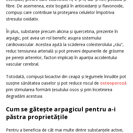
fibre. De asemenea, este bogată în antioxidanți și flavonoide,
compuși care contribuie la protejarea celulelor împotriva
stresului oxidativ.
În plus, substanțe precum alicina și quercetina, prezente în
arpagic, pot avea un rol benefic asupra sistemului
cardiovascular. Acestea ajută la scăderea colesterolului „rău”,
reduc tensiunea arterială și pot preveni depunerile de grăsime
pe pereții arterelor, factori implicați în apariția accidentului
vascular cerebral.
Totodată, compușii bioactivi din ceapă și legumele înrudite pot
susține sănătatea oaselor și pot reduce riscul de
osteoporoză
prin stimularea formării țesutului osos și prin încetinirea
degradării acestuia.
Cum se gătește arpagicul pentru a-i
păstra proprietățile
Pentru a beneficia de cât mai multe dintre substanțele active,