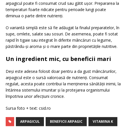
arpagicul poate fi consumat crud sau gătit ușor. Prepararea la
temperaturi foarte ridicate pentru perioade lungi poate
diminua o parte dintre nutrienți.
O variantă simplă este să fie adăugat la finalul preparatelor, în
supe, omlete, salate sau sosuri. De asemenea, poate fi sotat
rapid în tigaie sau integrat în diferite mâncăruri cu legume,
păstrându-și aroma și o mare parte din proprietățile nutritive.
Un ingredient mic, cu beneficii mari
Deși este adesea folosit doar pentru a da gust mâncărurilor,
arpagicul este o sursă valoroasă de nutrienți. Consumat
regulat, acesta poate contribui la menținerea sănătății inimii, la
întărirea sistemului imunitar și la protejarea organismului
împotriva unor afecțiuni cronice.
Sursa foto + text: csid.ro
ARPAGICUL
BENEFICII ARPAGIC
VITAMINA K