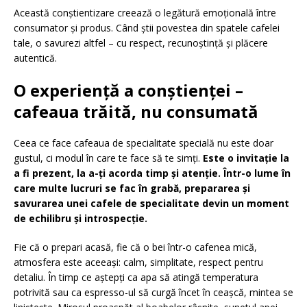
Această conștientizare creează o legătură emoțională între
consumator și produs. Când știi povestea din spatele cafelei
tale, o savurezi altfel – cu respect, recunoștință și plăcere
autentică.
O experiență a conștienței –
cafeaua trăită, nu consumată
Ceea ce face cafeaua de specialitate specială nu este doar
gustul, ci modul în care te face să te simți.
Este o invitație la
a fi prezent, la a-ți acorda timp și atenție. Într-o lume în
care multe lucruri se fac în grabă, prepararea și
savurarea unei cafele de specialitate devin un moment
de echilibru și introspecție.
Fie că o prepari acasă, fie că o bei într-o cafenea mică,
atmosfera este aceeași: calm, simplitate, respect pentru
detaliu. În timp ce aștepți ca apa să atingă temperatura
potrivită sau ca espresso-ul să curgă încet în ceașcă, mintea se