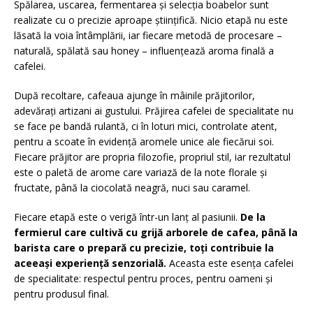
Spălarea, uscarea, fermentarea și selecția boabelor sunt
realizate cu o precizie aproape științifică. Nicio etapă nu este
lăsată la voia întâmplării, iar fiecare metodă de procesare –
naturală, spălată sau honey – influențează aroma finală a
cafelei.
După recoltare, cafeaua ajunge în mâinile prăjitorilor,
adevărați artizani ai gustului. Prăjirea cafelei de specialitate nu
se face pe bandă rulantă, ci în loturi mici, controlate atent,
pentru a scoate în evidență aromele unice ale fiecărui soi.
Fiecare prăjitor are propria filozofie, propriul stil, iar rezultatul
este o paletă de arome care variază de la note florale și
fructate, până la ciocolată neagră, nuci sau caramel.
Fiecare etapă este o verigă într-un lanț al pasiunii.
De la
fermierul care cultivă cu grijă arborele de cafea, până la
barista care o prepară cu precizie, toți contribuie la
aceeași experiență senzorială.
Aceasta este esența cafelei
de specialitate: respectul pentru proces, pentru oameni și
pentru produsul final.