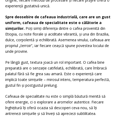
origine, fiecare metodă de procesare și fiecare prăjire oferă o
experiență gustativă unică.
Spre deosebire de cafeaua industrială, care are un gust
uniform, cafeaua de specialitate este o călătorie a
simțurilor.
Poți simți diferența dintre o cafea provenită din
Etiopia, cu note florale și aciditate vibrantă, și una din Brazilia,
dulce, corpolentă și echilibrată. Asemenea vinului, cafeaua are
propriul „terroir”, iar fiecare ceașcă spune povestea locului de
unde provine.
Pe lângă gust, textura joacă un rol important. O cafea bine
preparată are o senzație catifelată, echilibrată, care îmbracă
palatul fără să fie grea sau amară. Este o experiență care
implică toate simțurile – mirosul intens, temperatura perfectă,
gustul fin și postgustul prelung.
Cafeaua de specialitate nu este o simplă băutură menită să
ofere energie, ci o explorare a aromelor autentice. Fiecare
înghițitură îți oferă ocazia să descoperi ceva nou, să îți
antrenezi simțurile și să înveți să apreciezi subtilitatea.