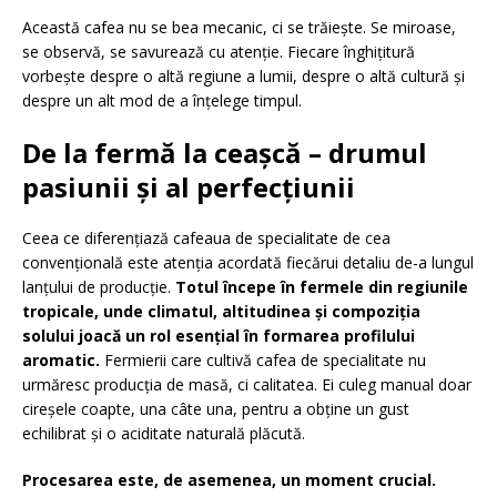
Această cafea nu se bea mecanic, ci se trăiește. Se miroase,
se observă, se savurează cu atenție. Fiecare înghițitură
vorbește despre o altă regiune a lumii, despre o altă cultură și
despre un alt mod de a înțelege timpul.
De la fermă la ceașcă – drumul
pasiunii și al perfecțiunii
Ceea ce diferențiază cafeaua de specialitate de cea
convențională este atenția acordată fiecărui detaliu de-a lungul
lanțului de producție.
Totul începe în fermele din regiunile
tropicale, unde climatul, altitudinea și compoziția
solului joacă un rol esențial în formarea profilului
aromatic.
Fermierii care cultivă cafea de specialitate nu
urmăresc producția de masă, ci calitatea. Ei culeg manual doar
cireșele coapte, una câte una, pentru a obține un gust
echilibrat și o aciditate naturală plăcută.
Procesarea este, de asemenea, un moment crucial.