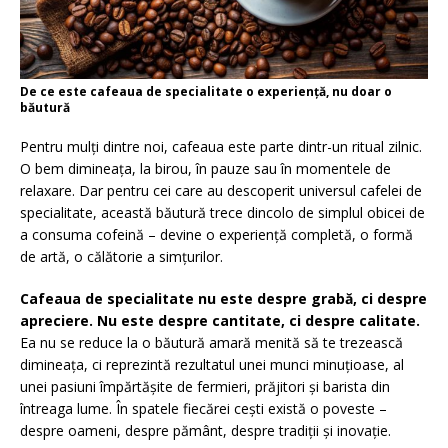
De ce este cafeaua de specialitate o experiență, nu doar o
băutură
Pentru mulți dintre noi, cafeaua este parte dintr-un ritual zilnic.
O bem dimineața, la birou, în pauze sau în momentele de
relaxare. Dar pentru cei care au descoperit universul cafelei de
specialitate, această băutură trece dincolo de simplul obicei de
a consuma cofeină – devine o experiență completă, o formă
de artă, o călătorie a simțurilor.
Cafeaua de specialitate nu este despre grabă, ci despre
apreciere. Nu este despre cantitate, ci despre calitate.
Ea nu se reduce la o băutură amară menită să te trezească
dimineața, ci reprezintă rezultatul unei munci minuțioase, al
unei pasiuni împărtășite de fermieri, prăjitori și barista din
întreaga lume. În spatele fiecărei cești există o poveste –
despre oameni, despre pământ, despre tradiții și inovație.