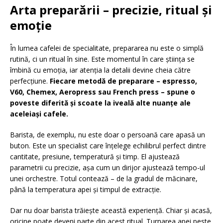
Arta preparării – precizie, ritual și
emoție
În lumea cafelei de specialitate, prepararea nu este o simplă
rutină, ci un ritual în sine. Este momentul în care știința se
îmbină cu emoția, iar atenția la detalii devine cheia către
perfecțiune.
Fiecare metodă de preparare – espresso,
V60, Chemex, Aeropress sau French press – spune o
poveste diferită și scoate la iveală alte nuanțe ale
aceleiași cafele.
Barista, de exemplu, nu este doar o persoană care apasă un
buton. Este un specialist care înțelege echilibrul perfect dintre
cantitate, presiune, temperatură și timp. El ajustează
parametrii cu precizie, așa cum un dirijor ajustează tempo-ul
unei orchestre. Totul contează – de la gradul de măcinare,
până la temperatura apei și timpul de extracție.
Dar nu doar barista trăiește această experiență. Chiar și acasă,
oricine poate deveni parte din acest ritual. Turnarea apei peste