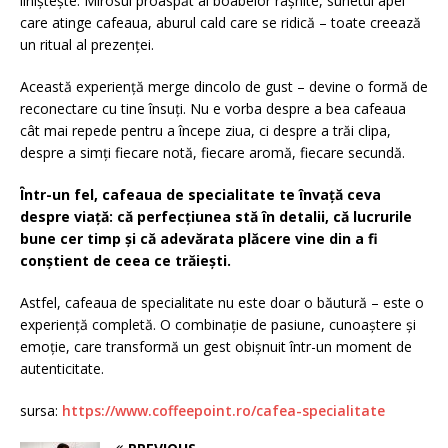
liniștește. Mirosul proaspăt al boabelor râșnite, sunetul apei
care atinge cafeaua, aburul cald care se ridică – toate creează
un ritual al prezenței.
Această experiență merge dincolo de gust – devine o formă de
reconectare cu tine însuți. Nu e vorba despre a bea cafeaua
cât mai repede pentru a începe ziua, ci despre a trăi clipa,
despre a simți fiecare notă, fiecare aromă, fiecare secundă.
Într-un fel, cafeaua de specialitate te învață ceva
despre viață: că perfecțiunea stă în detalii, că lucrurile
bune cer timp și că adevărata plăcere vine din a fi
conștient de ceea ce trăiești.
Astfel, cafeaua de specialitate nu este doar o băutură – este o
experiență completă. O combinație de pasiune, cunoaștere și
emoție, care transformă un gest obișnuit într-un moment de
autenticitate.
sursa:
https://www.coffeepoint.ro/cafea-specialitate