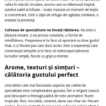
cafea în mișcări circulare, aroma care se eliberează treptat,
sunetul subtil al infuziei – toate creează un moment de liniște
și concentrare. Este o clipă de refugiu din agitația cotidiană, o
invitație la prezență.
Cafeaua de specialitate ne învață răbdarea.
Nu este o
băutură instant, ci un proces conștient, o formă de
mindfulness. Prepararea ei te face să apreciezi nu doar gustul
final, ci și fiecare pas care duce acolo. Este o experiență care
conectează simțurile și te face să redescoperi plăcerea
lucrurilor simple, făcute cu grijă și intenție.
Arome, texturi și simțuri –
călătoria gustului perfect
Unul dintre cele mai fascinante aspecte ale cafelei de
specialitate este complexitatea gustului. Într-o singură ceașcă
poți descoperi o întreagă paletă de note aromatice: fructe
tropicale, flori, ciocolată, caramel, alune sau chiar vin. Fiecare