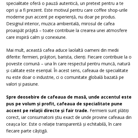
specialitate oferă o pauză autentică, un pretext pentru a te
opri și a fi prezent. Este motivul pentru care coffee shop-urile
moderne pun accent pe experiență, nu doar pe produs.
Designul interior, muzica ambientală, mirosul de cafea
proaspăt prăjită – toate contribuie la crearea unei atmosfere
care inspiră calm și conexiune.
Mai mult, această cafea aduce laolaltă oameni din medii
diferite: fermieri, prăjitori, barista, clienți. Fiecare contribuie la o
poveste comună – una în care respectul pentru muncă, natură
și calitate este esențial. În acest sens, cafeaua de specialitate
nu este doar o industrie, ci o comunitate globală bazată pe
valori și pasiune.
Spre deosebire de cafeaua de masă, unde accentul este
pus pe volum și profit, cafeaua de specialitate pune
accent pe relații directe și fair trade.
Fermierii sunt plătiți
corect, iar consumatorii știu exact de unde provine cafeaua din
ceașca lor. Este o relație transparentă și echitabilă, în care
fiecare parte câștigă.