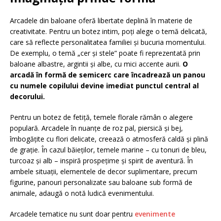
Arcadele din baloane oferă libertate deplină în materie de
creativitate. Pentru un botez intim, poți alege o temă delicată,
care să reflecte personalitatea familiei și bucuria momentului.
De exemplu, o temă „cer și stele” poate fi reprezentată prin
baloane albastre, argintii și albe, cu mici accente aurii.
O
arcadă în formă de semicerc care încadrează un panou
cu numele copilului devine imediat punctul central al
decorului.
Pentru un botez de fetiță, temele florale rămân o alegere
populară. Arcadele în nuanțe de roz pal, piersică și bej,
îmbogățite cu flori delicate, creează o atmosferă caldă și plină
de grație. În cazul băieților, temele marine – cu tonuri de bleu,
turcoaz și alb – inspiră prospețime și spirit de aventură. În
ambele situații, elementele de decor suplimentare, precum
figurine, panouri personalizate sau baloane sub formă de
animale, adaugă o notă ludică evenimentului.
Arcadele tematice nu sunt doar pentru
evenimente