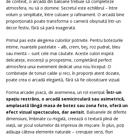
de context, o arcadă din baloane trebuie să completeze
atmosfera, nu să o domine. Secretul este echilibrul – între
volum și simplitate, între culoare și rafinament. O arcadă bine
proporționată poate transforma o cameră obișnuită într-un
decor festiv, fără să pară exagerată.
Primul pas este alegerea culorilor potrivite. Pentru botezurile
intime, nuanțele pastelate – alb, crem, bej, roz pudrat, bleu
sau mentă – sunt cele mai căutate. Aceste culori inspiră
delicatețe, inocență și prospețime, completând perfect
atmosfera unui eveniment dedicat unui nou început. O
combinație de tonuri calde și reci, în proporții atent dozate,
poate crea o arcadă elegantă, fără să fie obositoare vizual.
Forma arcadei joacă, de asemenea, un rol esențial.
Într-un
spațiu restrâns, o arcadă semicirculară sau asimetrică,
amplasată lângă masa de botez sau zona foto, oferă un
efect vizual spectaculos, dar aerisit.
Baloanele de diferite
dimensiuni, îmbinate cu migală, creează o textură plină de
viață, iar jocul volumelor dă impresia de mișcare. În plus, poți
adăuga câteva elemente naturale – crenguțe verzi, flori