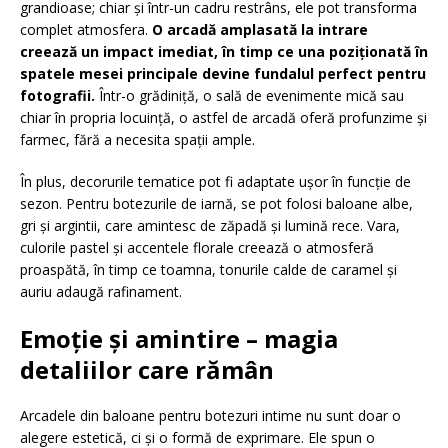
grandioase; chiar și într-un cadru restrâns, ele pot transforma
complet atmosfera.
O arcadă amplasată la intrare
creează un impact imediat, în timp ce una poziționată în
spatele mesei principale devine fundalul perfect pentru
fotografii.
Într-o grădiniță, o sală de evenimente mică sau
chiar în propria locuință, o astfel de arcadă oferă profunzime și
farmec, fără a necesita spații ample.
În plus, decorurile tematice pot fi adaptate ușor în funcție de
sezon. Pentru botezurile de iarnă, se pot folosi baloane albe,
gri și argintii, care amintesc de zăpadă și lumină rece. Vara,
culorile pastel și accentele florale creează o atmosferă
proaspătă, în timp ce toamna, tonurile calde de caramel și
auriu adaugă rafinament.
Emoție și amintire – magia
detaliilor care rămân
Arcadele din baloane pentru botezuri intime nu sunt doar o
alegere estetică, ci și o formă de exprimare. Ele spun o