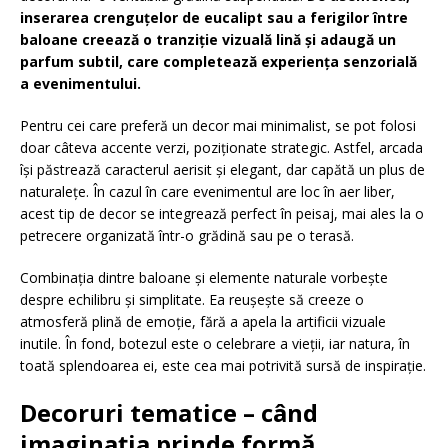
inserarea crenguțelor de eucalipt sau a ferigilor între
baloane creează o tranziție vizuală lină și adaugă un
parfum subtil, care completează experiența senzorială
a evenimentului.
Pentru cei care preferă un decor mai minimalist, se pot folosi
doar câteva accente verzi, poziționate strategic. Astfel, arcada
își păstrează caracterul aerisit și elegant, dar capătă un plus de
naturalețe. În cazul în care evenimentul are loc în aer liber,
acest tip de decor se integrează perfect în peisaj, mai ales la o
petrecere organizată într-o grădină sau pe o terasă.
Combinația dintre baloane și elemente naturale vorbește
despre echilibru și simplitate. Ea reușește să creeze o
atmosferă plină de emoție, fără a apela la artificii vizuale
inutile. În fond, botezul este o celebrare a vieții, iar natura, în
toată splendoarea ei, este cea mai potrivită sursă de inspirație.
Decoruri tematice – când
imaginația prinde formă