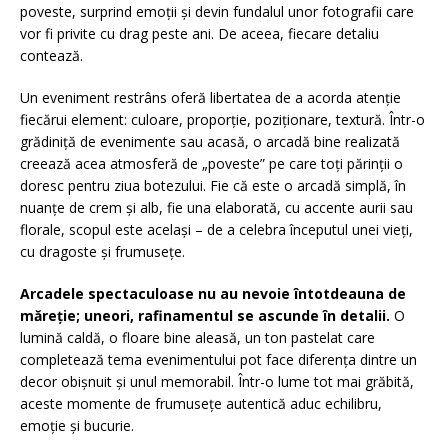
poveste, surprind emoții și devin fundalul unor fotografii care
vor fi privite cu drag peste ani. De aceea, fiecare detaliu
contează.
Un eveniment restrâns oferă libertatea de a acorda atenție
fiecărui element: culoare, proporție, poziționare, textură. Într-o
grădiniță de evenimente sau acasă, o arcadă bine realizată
creează acea atmosferă de „poveste” pe care toți părinții o
doresc pentru ziua botezului. Fie că este o arcadă simplă, în
nuanțe de crem și alb, fie una elaborată, cu accente aurii sau
florale, scopul este același – de a celebra începutul unei vieți,
cu dragoste și frumusețe.
Arcadele spectaculoase nu au nevoie întotdeauna de
măreție; uneori, rafinamentul se ascunde în detalii.
O
lumină caldă, o floare bine aleasă, un ton pastelat care
completează tema evenimentului pot face diferența dintre un
decor obișnuit și unul memorabil. Într-o lume tot mai grăbită,
aceste momente de frumusețe autentică aduc echilibru,
emoție și bucurie.