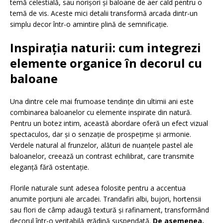
temă celestială, sau norișori și baloane de aer cald pentru o
temă de vis. Aceste mici detalii transformă arcada dintr-un
simplu decor într-o amintire plină de semnificație.
Inspirația naturii: cum integrezi
elemente organice în decorul cu
baloane
Una dintre cele mai frumoase tendințe din ultimii ani este
combinarea baloanelor cu elemente inspirate din natură.
Pentru un botez intim, această abordare oferă un efect vizual
spectaculos, dar și o senzație de prospețime și armonie.
Verdele natural al frunzelor, alături de nuanțele pastel ale
baloanelor, creează un contrast echilibrat, care transmite
eleganță fără ostentație.
Florile naturale sunt adesea folosite pentru a accentua
anumite porțiuni ale arcadei. Trandafiri albi, bujori, hortensii
sau flori de câmp adaugă textură și rafinament, transformând
decorul într-o veritabilă grădină suspendată.
De asemenea,