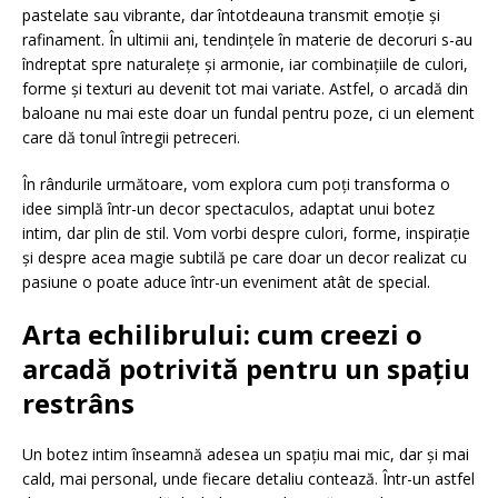
pastelate sau vibrante, dar întotdeauna transmit emoție și
rafinament. În ultimii ani, tendințele în materie de decoruri s-au
îndreptat spre naturalețe și armonie, iar combinațiile de culori,
forme și texturi au devenit tot mai variate. Astfel, o arcadă din
baloane nu mai este doar un fundal pentru poze, ci un element
care dă tonul întregii petreceri.
În rândurile următoare, vom explora cum poți transforma o
idee simplă într-un decor spectaculos, adaptat unui botez
intim, dar plin de stil. Vom vorbi despre culori, forme, inspirație
și despre acea magie subtilă pe care doar un decor realizat cu
pasiune o poate aduce într-un eveniment atât de special.
Arta echilibrului: cum creezi o
arcadă potrivită pentru un spațiu
restrâns
Un botez intim înseamnă adesea un spațiu mai mic, dar și mai
cald, mai personal, unde fiecare detaliu contează. Într-un astfel