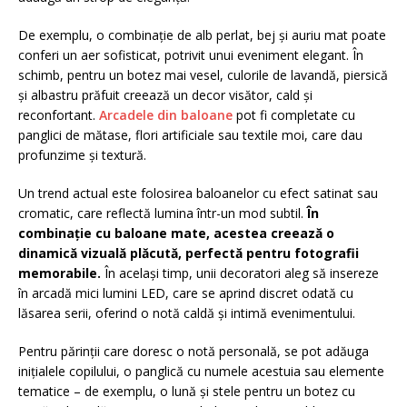
De exemplu, o combinație de alb perlat, bej și auriu mat poate
conferi un aer sofisticat, potrivit unui eveniment elegant. În
schimb, pentru un botez mai vesel, culorile de lavandă, piersică
și albastru prăfuit creează un decor visător, cald și
reconfortant.
Arcadele din baloane
pot fi completate cu
panglici de mătase, flori artificiale sau textile moi, care dau
profunzime și textură.
Un trend actual este folosirea baloanelor cu efect satinat sau
cromatic, care reflectă lumina într-un mod subtil.
În
combinație cu baloane mate, acestea creează o
dinamică vizuală plăcută, perfectă pentru fotografii
memorabile.
În același timp, unii decoratori aleg să insereze
în arcadă mici lumini LED, care se aprind discret odată cu
lăsarea serii, oferind o notă caldă și intimă evenimentului.
Pentru părinții care doresc o notă personală, se pot adăuga
inițialele copilului, o panglică cu numele acestuia sau elemente
tematice – de exemplu, o lună și stele pentru un botez cu