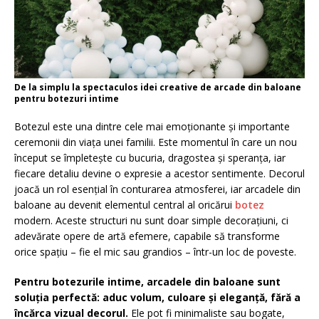
De la simplu la spectaculos idei creative de arcade din baloane
pentru botezuri intime
Botezul este una dintre cele mai emoționante și importante
ceremonii din viața unei familii. Este momentul în care un nou
început se împletește cu bucuria, dragostea și speranța, iar
fiecare detaliu devine o expresie a acestor sentimente. Decorul
joacă un rol esențial în conturarea atmosferei, iar arcadele din
baloane au devenit elementul central al oricărui
botez
modern. Aceste structuri nu sunt doar simple decorațiuni, ci
adevărate opere de artă efemere, capabile să transforme
orice spațiu – fie el mic sau grandios – într-un loc de poveste.
Pentru botezurile intime, arcadele din baloane sunt
soluția perfectă: aduc volum, culoare și eleganță, fără a
încărca vizual decorul.
Ele pot fi minimaliste sau bogate,