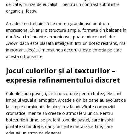
delicate, frunze de eucalipt – pentru un contrast subtil între
organic și festiv.
Arcadele nu trebuie să fie mereu grandioase pentru a
impresiona. Chiar și o structură simplă, formată din baloane în
două sau trei nuanțe armonioase, poate aduce acel efect
„wow” dacă este plasată inteligent. Într-un botez restrâns, mai
important decât dimensiunea decorului este emoția pe care
acesta o transmite.
Jocul culorilor și al texturilor –
expresia rafinamentului discret
Culorile spun povești, iar în decorurile pentru botez, ele sunt
limbajul vizual al emoțiilor. Arcadele din baloane au evoluat de
la simple combinații de alb și roz la adevărate compoziții
cromatice, menite să creeze o atmosferă unică. Pentru
botezurile intime, se preferă tonurile pastel, care inspiră
puritate și tandrețe, dar și accente metalizate fine, care
adaugă un strop de eleganță.