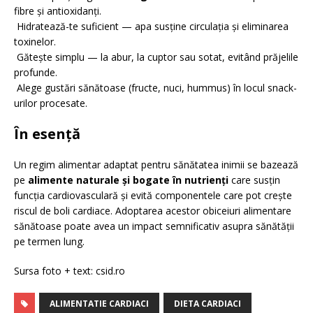
fibre și antioxidanți.
Hidratează-te suficient — apa susține circulația și eliminarea
toxinelor.
Gătește simplu — la abur, la cuptor sau sotat, evitând prăjelile
profunde.
Alege gustări sănătoase (fructe, nuci, hummus) în locul snack-
urilor procesate.
În esență
Un regim alimentar adaptat pentru sănătatea inimii se bazează
pe
alimente naturale și bogate în nutrienți
care susțin
funcția cardiovasculară și evită componentele care pot crește
riscul de boli cardiace. Adoptarea acestor obiceiuri alimentare
sănătoase poate avea un impact semnificativ asupra sănătății
pe termen lung.
Sursa foto + text: csid.ro
ALIMENTATIE CARDIACI
DIETA CARDIACI