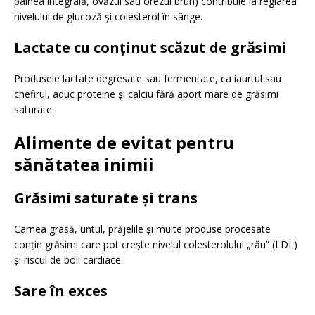
pâinea integrală, ovăzul sau orezul brun) contribuie la reglarea
nivelului de glucoză și colesterol în sânge.
Lactate cu conținut scăzut de grăsimi
Produsele lactate degresate sau fermentate, ca iaurtul sau
chefirul, aduc proteine și calciu fără aport mare de grăsimi
saturate.
Alimente de evitat pentru
sănătatea inimii
Grăsimi saturate și trans
Carnea grasă, untul, prăjelile și multe produse procesate
conțin grăsimi care pot crește nivelul colesterolului „rău” (LDL)
și riscul de boli cardiace.
Sare în exces