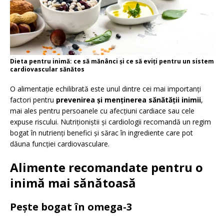
Dieta pentru inimă: ce să mănânci și ce să eviți pentru un sistem
cardiovascular sănătos
O alimentație echilibrată este unul dintre cei mai importanți
factori pentru
prevenirea și menținerea sănătății inimii
,
mai ales pentru persoanele cu afecțiuni cardiace sau cele
expuse riscului. Nutriționiștii și cardiologii recomandă un regim
bogat în nutrienți benefici și sărac în ingrediente care pot
dăuna funcției cardiovasculare.
Alimente recomandate pentru o
inimă mai sănătoasă
Pește bogat în omega-3