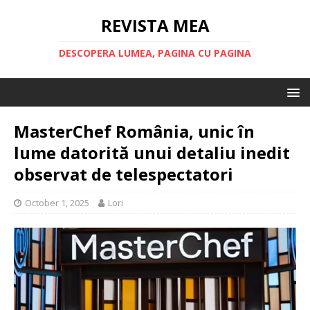
REVISTA MEA
DESCOPERA LUMEA, PAGINA CU PAGINA
MasterChef România, unic în
lume datorită unui detaliu inedit
observat de telespectatori
October 1, 2025
Lori