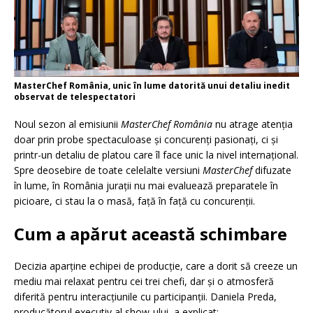
MasterChef România, unic în lume datorită unui detaliu inedit
observat de telespectatori
Noul sezon al emisiunii
MasterChef România
nu atrage atenția
doar prin probe spectaculoase și concurenți pasionați, ci și
printr-un detaliu de platou care îl face unic la nivel internațional.
Spre deosebire de toate celelalte versiuni
MasterChef
difuzate
în lume, în România jurații nu mai evaluează preparatele în
picioare, ci stau la o masă, față în față cu concurenții.
Cum a apărut această schimbare
Decizia aparține echipei de producție, care a dorit să creeze un
mediu mai relaxat pentru cei trei chefi, dar și o atmosferă
diferită pentru interacțiunile cu participanții. Daniela Preda,
producătorul executiv al show-ului, a explicat: