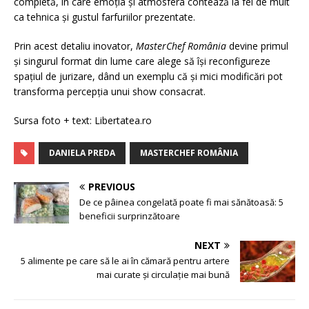
completă, în care emoția și atmosfera contează la fel de mult
ca tehnica și gustul farfuriilor prezentate.
Prin acest detaliu inovator,
MasterChef România
devine primul
și singurul format din lume care alege să își reconfigureze
spațiul de jurizare, dând un exemplu că și mici modificări pot
transforma percepția unui show consacrat.
Sursa foto + text: Libertatea.ro
DANIELA PREDA
MASTERCHEF ROMÂNIA
PREVIOUS
De ce pâinea congelată poate fi mai sănătoasă: 5
beneficii surprinzătoare
NEXT
5 alimente pe care să le ai în cămară pentru artere
mai curate și circulație mai bună