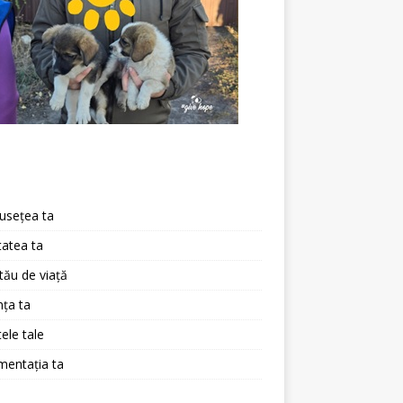
a
usețea ta
atea ta
 tău de viață
ța ta
ele tale
mentația ta