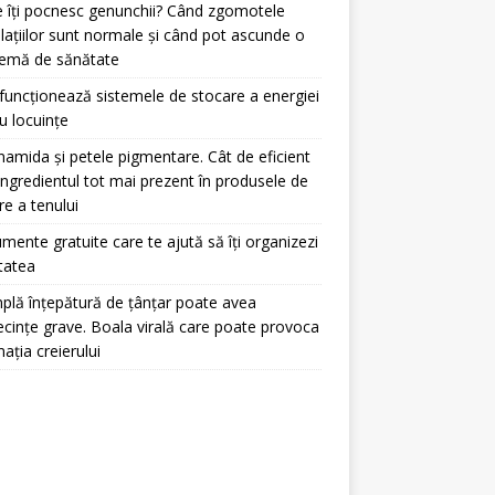
 îți pocnesc genunchii? Când zgomotele
ulațiilor sunt normale și când pot ascunde o
lemă de sănătate
uncționează sistemele de stocare a energiei
u locuințe
namida și petele pigmentare. Cât de eficient
ingredientul tot mai prezent în produsele de
ire a tenului
umente gratuite care te ajută să îți organizezi
itatea
plă înțepătură de țânțar poate avea
cințe grave. Boala virală care poate provoca
mația creierului