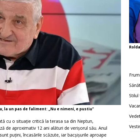
Rold
Frum
Sănăt
Stilul
Vacan
, la un pas de faliment: „Nu e nimeni, e pustiu”
Vedet
 cu o situație critică la terasa sa din Neptun,
Vesti
ă de aproximativ 12 ani alături de verișorul său. Anul
i sunt puțini, încasările scăzute, iar bacșișurile aproape