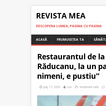
REVISTA MEA
DESCOPERA LUMEA, PAGINA CU PAGINA
ACASÃ
FRUMUSEȚEA TA
SÃNÃT
Restaurantul de la
Răducanu, la un pa
nimeni, e pustiu”
July 17, 2025
Lori
Vedetele tale