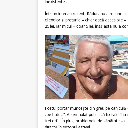
inexistente
.
Într-un interviu recent, Răducanu a recunoscut
clienților și prețurile – chiar dacă accesibile
25 lei, iar micul – doar 5 lei, însă asta nu a co
Fostul portar muncește din greu pe caniculă 
„pe butuci”. A semnalat public că litoralul în
trei ori”
.
În plus, problemele de sănătate – dur
directă în sezonul estival
.