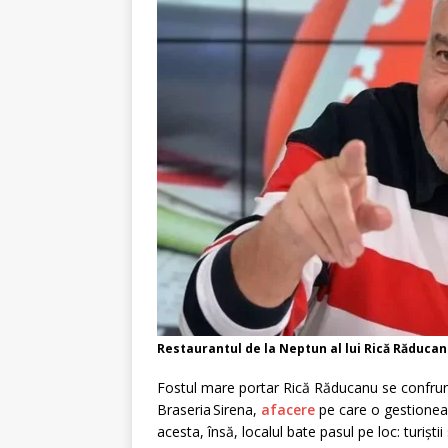
Restaurantul de la Neptun al lui Rică Răducanu
Fostul mare portar Rică Răducanu se confruntă
Braseria Sirena,
afacere
pe care o gestioneaz
acesta, însă, localul bate pasul pe loc: turiști