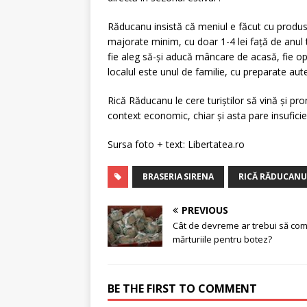
Răducanu insistă că meniul e făcut cu produse 
majorate minim, cu doar 1-4 lei față de anul 
fie aleg să-și aducă mâncare de acasă, fie opt
localul este unul de familie, cu preparate aut
Rică Răducanu le cere turiștilor să vină și pr
context economic, chiar și asta pare insufici
Sursa foto + text: Libertatea.ro
BRASERIA SIRENA
RICĂ RĂDUCANU
PREVIOUS
Cât de devreme ar trebui să co
mărturiile pentru botez?
BE THE FIRST TO COMMENT