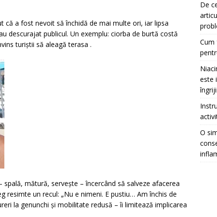
De ce
artic
 că a fost nevoit să închidă de mai multe ori, iar lipsa
prob
 – au descurajat publicul. Un exemplu: ciorba de burtă costă
Cum f
nvins turiștii să aleagă terasa
.
pentr
Niaci
este 
îngrij
Instr
activ
O sim
conse
infla
– spală, mătură, servește – încercând să salveze afacerea
treg resimte un recul: „Nu e nimeni. E pustiu… Am închis de
eri la genunchi și mobilitate redusă – îi limitează implicarea