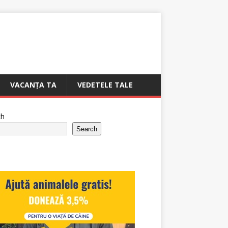
VACANȚA TA
VEDETELE TALE
ch
Search