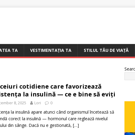
ATEA TA
VESTIMENTAȚIA TA
STILUL TĂU DE VIAȚĂ
Sear
ceiuri cotidiene care favorizează
istența la insulină — ce e bine să eviți
cember 8, 2025
Lori
0
tența la insulină apare atunci când organismul încetează să
ndă corect la insulină — hormonul care reglează nivelul
ului din sânge. Dacă nu e gestionată,
[…]