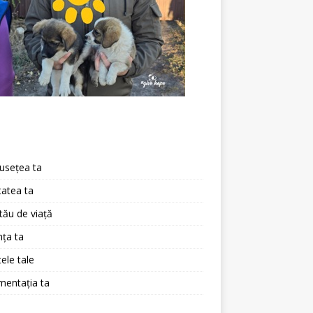
a
usețea ta
atea ta
 tău de viață
ța ta
ele tale
mentația ta