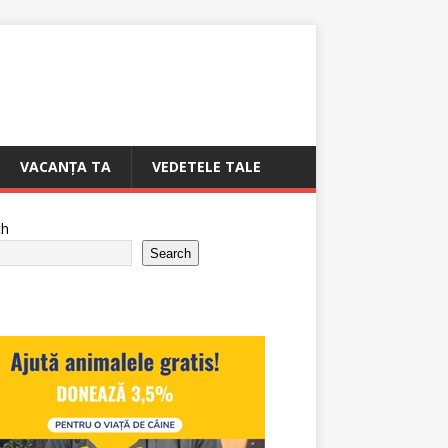
VACANȚA TA
VEDETELE TALE
ch
Search