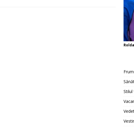
Rold
Frum
Sănăt
Stilul
Vacan
Vedet
Vesti