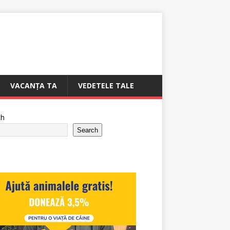
VACANȚA TA
VEDETELE TALE
ch
Search