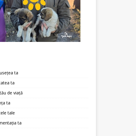
a
usețea ta
atea ta
 tău de viață
ța ta
ele tale
mentația ta