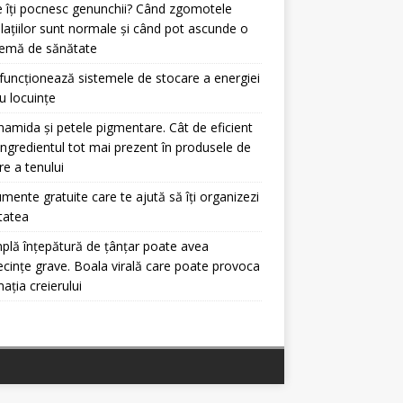
 îți pocnesc genunchii? Când zgomotele
ulațiilor sunt normale și când pot ascunde o
lemă de sănătate
uncționează sistemele de stocare a energiei
u locuințe
namida și petele pigmentare. Cât de eficient
ingredientul tot mai prezent în produsele de
ire a tenului
umente gratuite care te ajută să îți organizezi
itatea
plă înțepătură de țânțar poate avea
cințe grave. Boala virală care poate provoca
mația creierului