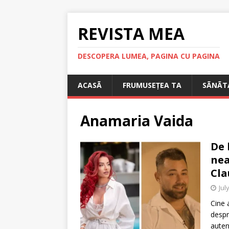
REVISTA MEA
DESCOPERA LUMEA, PAGINA CU PAGINA
ACASÃ
FRUMUSEȚEA TA
SÃNÃT
Anamaria Vaida
De 
nea
Cla
Jul
Cine a
despr
auten