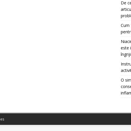
De ce
artic
prob
Cum f
pentr
Niaci
este 
îngrij
Instr
activ
O sim
conse
infla
es