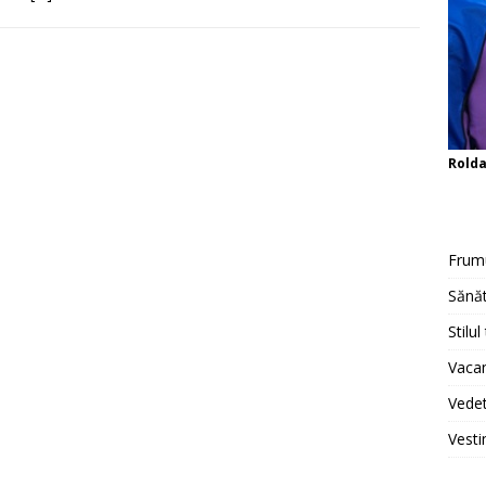
Rold
Frum
Sănăt
Stilul
Vacan
Vedet
Vesti