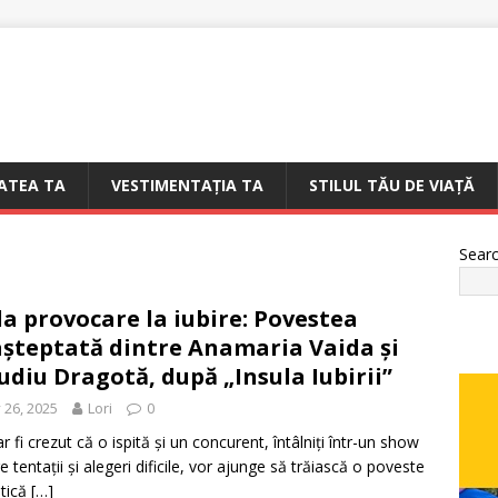
ATEA TA
VESTIMENTAȚIA TA
STILUL TĂU DE VIAȚĂ
Sear
la provocare la iubire: Povestea
șteptată dintre Anamaria Vaida și
udiu Dragotă, după „Insula Iubirii”
y 26, 2025
Lori
0
r fi crezut că o ispită și un concurent, întâlniți într-un show
e tentații și alegeri dificile, vor ajunge să trăiască o poveste
tică
[…]