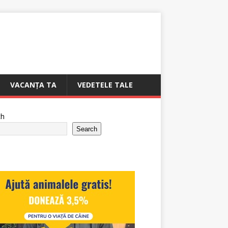
VACANȚA TA
VEDETELE TALE
ch
Search