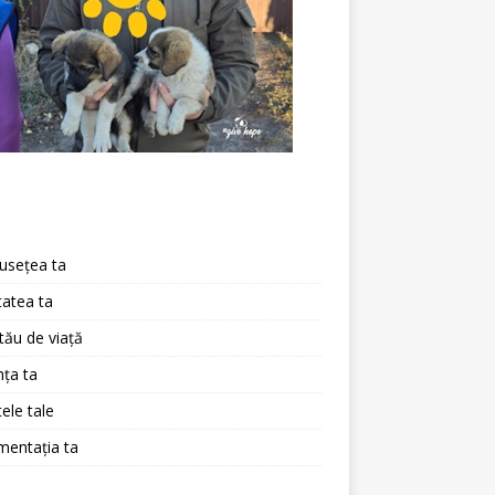
a
usețea ta
atea ta
 tău de viață
ța ta
ele tale
mentația ta