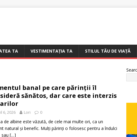
ATEA TA
VESTIMENTAȚIA TA
STILUL TĂU DE VIAȚĂ
Sear
mentul banal pe care părinții îl
sideră sănătos, dar care este interzis
arilor
il 6, 2026
Lori
0
a de albine este văzută, de cele mai multe ori, ca un
nt natural și benefic. Mulți părinți o folosesc pentru a îndulci
l sau
[…]