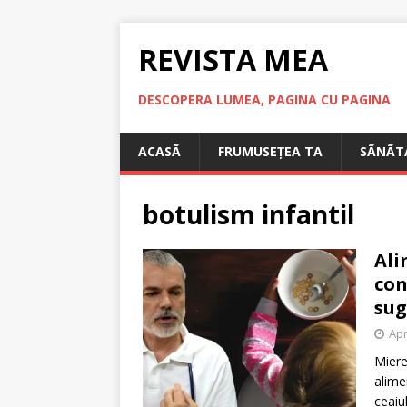
REVISTA MEA
DESCOPERA LUMEA, PAGINA CU PAGINA
ACASÃ
FRUMUSEȚEA TA
SÃNÃT
botulism infantil
Ali
con
sug
Apr
Miere
alime
ceaiu