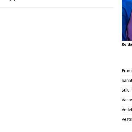
Rold
Frum
Sănăt
Stilul
Vacan
Vedet
Vesti