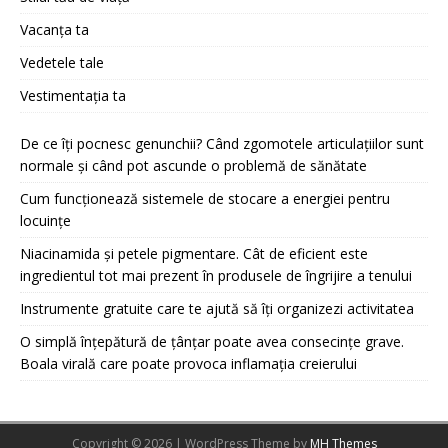
Vacanța ta
Vedetele tale
Vestimentația ta
De ce îți pocnesc genunchii? Când zgomotele articulațiilor sunt
normale și când pot ascunde o problemă de sănătate
Cum funcționează sistemele de stocare a energiei pentru
locuințe
Niacinamida și petele pigmentare. Cât de eficient este
ingredientul tot mai prezent în produsele de îngrijire a tenului
Instrumente gratuite care te ajută să îți organizezi activitatea
O simplă înțepătură de țânțar poate avea consecințe grave.
Boala virală care poate provoca inflamația creierului
Copyright © 2026 | WordPress Theme by
MH Themes