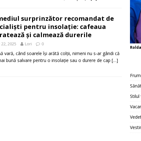
ediul surprinzător recomandat de
cialiști pentru insolație: cafeaua
ratează și calmează durerile
y 22, 2025
Lori
0
Rold
ină vară, când soarele își arătă colții, nimeni nu s‑ar gândi că
ai bună salvare pentru o insolație sau o durere de cap
[…]
Frum
Sănăt
Stilul
Vacan
Vedet
Vesti