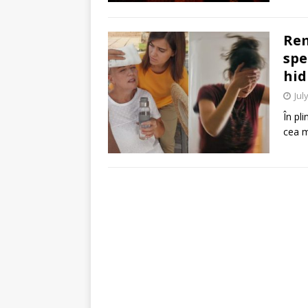
Rem
spe
hid
Jul
În pl
cea m