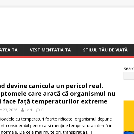
ATEA TA
VESTIMENTAȚIA TA
STILUL TĂU DE VIAȚĂ
Sear
d devine canicula un pericol real.
ptomele care arată că organismul nu
 face față temperaturilor extreme
e 23, 2026
Lori
0
rioadele cu temperaturi foarte ridicate, organismul depune
ort considerabil pentru a-și menține temperatura internă în
e normale. De cele mai multe ori, transpirația
[…]