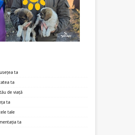
a
usețea ta
atea ta
 tău de viață
ța ta
ele tale
mentația ta