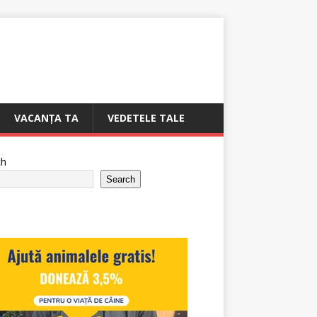
VACANȚA TA
VEDETELE TALE
ch
Search