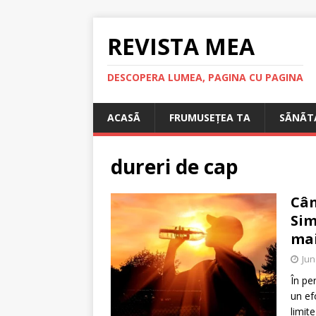
REVISTA MEA
DESCOPERA LUMEA, PAGINA CU PAGINA
ACASÃ
FRUMUSEȚEA TA
SÃNÃT
dureri de cap
Cân
Sim
mai
Jun
În pe
un ef
limit