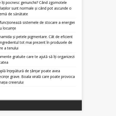
 îți pocnesc genunchii? Când zgomotele
ulațiilor sunt normale și când pot ascunde o
lemă de sănătate
uncționează sistemele de stocare a energiei
u locuințe
namida și petele pigmentare. Cât de eficient
ingredientul tot mai prezent în produsele de
ire a tenului
umente gratuite care te ajută să îți organizezi
itatea
plă înțepătură de țânțar poate avea
cințe grave. Boala virală care poate provoca
mația creierului