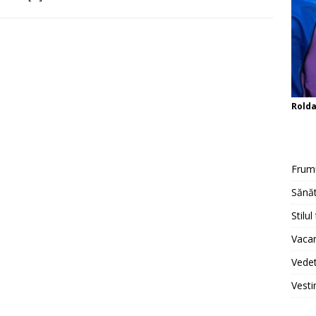
Rold
Frum
Sănăt
Stilul
Vacan
Vedet
Vesti