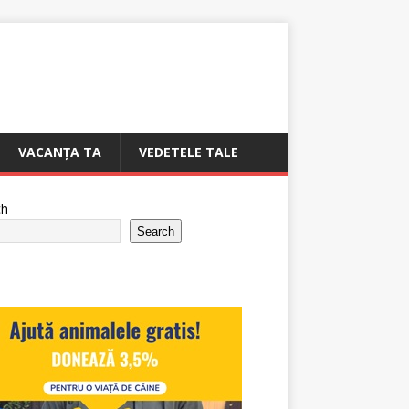
VACANȚA TA
VEDETELE TALE
ch
Search