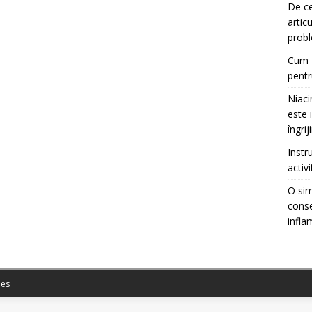
De ce
artic
prob
Cum f
pentr
Niaci
este 
îngrij
Instr
activ
O sim
conse
infla
es