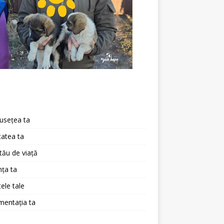
a
usețea ta
atea ta
 tău de viață
ța ta
ele tale
mentația ta