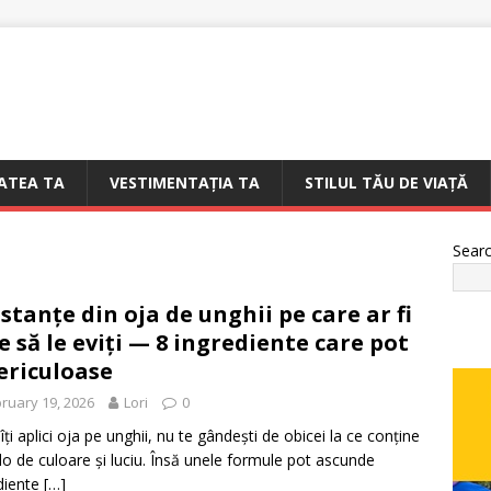
ATEA TA
VESTIMENTAȚIA TA
STILUL TĂU DE VIAȚĂ
Sear
stanțe din oja de unghii pe care ar fi
e să le eviți — 8 ingrediente care pot
periculoase
ruary 19, 2026
Lori
0
îți aplici oja pe unghii, nu te gândești de obicei la ce conține
lo de culoare și luciu. Însă unele formule pot ascunde
diente
[…]