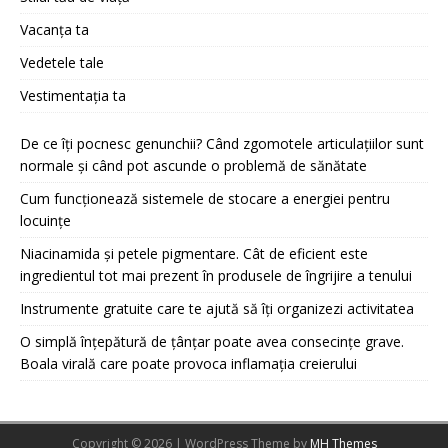
Vacanța ta
Vedetele tale
Vestimentația ta
De ce îți pocnesc genunchii? Când zgomotele articulațiilor sunt
normale și când pot ascunde o problemă de sănătate
Cum funcționează sistemele de stocare a energiei pentru
locuințe
Niacinamida și petele pigmentare. Cât de eficient este
ingredientul tot mai prezent în produsele de îngrijire a tenului
Instrumente gratuite care te ajută să îți organizezi activitatea
O simplă înțepătură de țânțar poate avea consecințe grave.
Boala virală care poate provoca inflamația creierului
Copyright © 2026 | WordPress Theme by
MH Themes