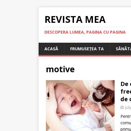
REVISTA MEA
DESCOPERA LUMEA, PAGINA CU PAGINA
ACASÃ
FRUMUSEȚEA TA
SÃNÃT
motive
De 
fre
de 
Jul
Pentr
comun
primu