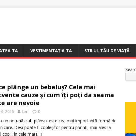
ATEA TA
VESTIMENTAȚIA TA
STILUL TĂU DE VIAȚĂ
Sear
ce plânge un bebeluș? Cele mai
cvente cauze și cum îți poți da seama
ce are nevoie
y 6, 2026
Lori
0
u un nou-născut, plânsul este cea mai importantă formă de
icare. Deși poate fi copleșitor pentru părinți, mai ales la
l copil, în cele mai
[…]