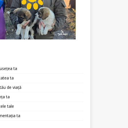
a
usețea ta
atea ta
 tău de viață
ța ta
ele tale
mentația ta