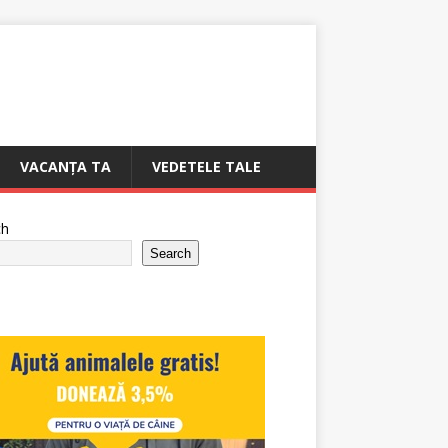
VACANȚA TA
VEDETELE TALE
ch
Search