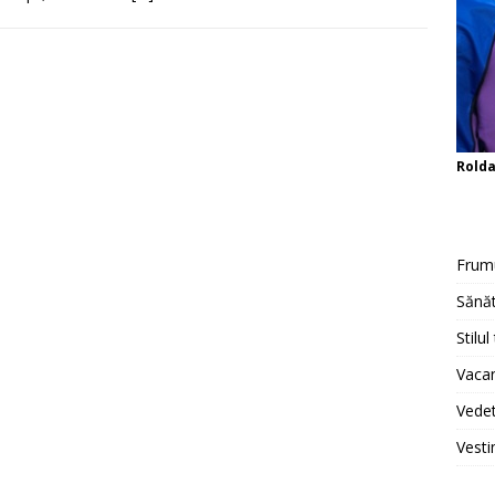
Rold
Frum
Sănăt
Stilul
Vacan
Vedet
Vesti