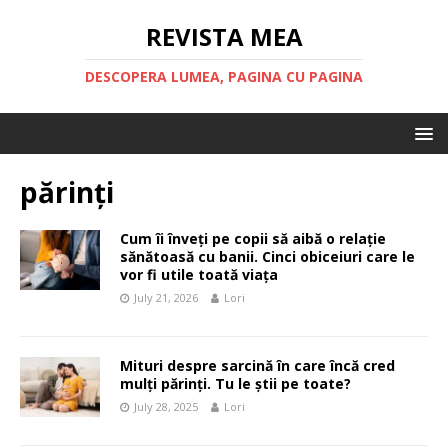
REVISTA MEA
DESCOPERA LUMEA, PAGINA CU PAGINA
părinți
Cum îi înveți pe copii să aibă o relație
sănătoasă cu banii. Cinci obiceiuri care le
vor fi utile toată viața
July 21, 2026
Lori
Mituri despre sarcină în care încă cred
mulți părinți. Tu le știi pe toate?
July 28, 2025
Lori